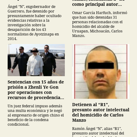
normalistas de
como principal autor
Ángel “N”, exgobernador de
Ayotzinapa
intelectual
Guerrero, fue detenido por
Omar García Harfuch, informó
presuntamente haber ocultado
que han sido detenidas 31
evidencias relativas a la
personas relacionadas con el
investigación sobre la
homicidio del alcalde de
desaparición de los 43
Uruapan, Michoacán, Carlos
normalistas de Ayotzinapa en
Manzo.
2014.
Sentencian con 15 años de
prisión a Zhenli Ye Gon
por operaciones con
recursos de procedencia
ilícita
Detienen al “R1”,
Un juez federal impuso además
presunto autor intelectual
una multa económica y le negó
del homicidio de Carlos
al empresario de origen chino el
Manzo
beneficio de la condena
condicional.
Ramón Ángel “N”, alias “R1”,
presunto autor intelectual del