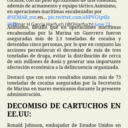
cocaína, con un peso aproximado de una tonelada,
además de armamento y equipo táctico.
Asimismo,
en operaciones marítimas encabezadas por
@SEMAR_mx
en…
pic.twitter.com/aNPVGSp6lz
— Omar H Garcia Harfuch (@OHarfuch)
June 22, 2026
Asimismo, detalló que en operaciones marítimas
encabezadas por la Marina en Guerrero fueron
aseguradas más de 2.1 toneladas de cocaína y
detenidas cinco personas, por lo que en conjunto las
acciones permitieron el decomiso de más de tres
toneladas de droga, evitar la distribución de cerca
de seis millones de dosis y generar una importante
afectación económica a la delincuencia organizada.
Destacó que con estos resultados suman más de 73
toneladas de cocaína aseguradas por la Secretaría
de Marina en mares mexicanos durante la presente
administración.
DECOMISO DE CARTUCHOS EN
EE.UU:
Ronald Johnson, embajador de Estados Unidos en