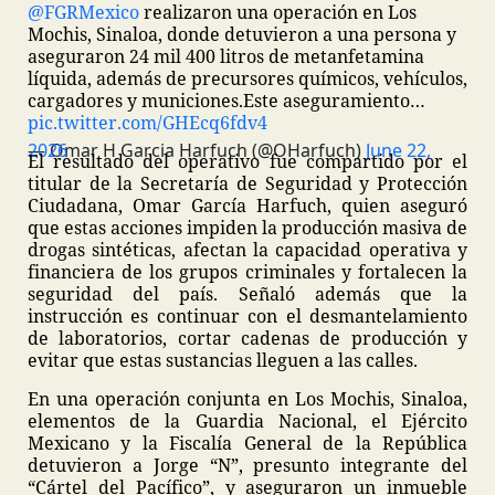
@FGRMexico
realizaron una operación en Los
Mochis, Sinaloa, donde detuvieron a una persona y
aseguraron 24 mil 400 litros de metanfetamina
líquida, además de precursores químicos, vehículos,
cargadores y municiones.
Este aseguramiento…
pic.twitter.com/GHEcq6fdv4
— Omar H Garcia Harfuch (@OHarfuch)
June 22, 2026
El resultado del operativo fue compartido por el
titular de la Secretaría de Seguridad y Protección
Ciudadana, Omar García Harfuch, quien aseguró
que estas acciones impiden la producción masiva de
drogas sintéticas, afectan la capacidad operativa y
financiera de los grupos criminales y fortalecen la
seguridad del país. Señaló además que la
instrucción es continuar con el desmantelamiento
de laboratorios, cortar cadenas de producción y
evitar que estas sustancias lleguen a las calles.
En una operación conjunta en Los Mochis, Sinaloa,
elementos de la Guardia Nacional, el Ejército
Mexicano y la Fiscalía General de la República
detuvieron a Jorge “N”, presunto integrante del
“Cártel del Pacífico”, y aseguraron un inmueble