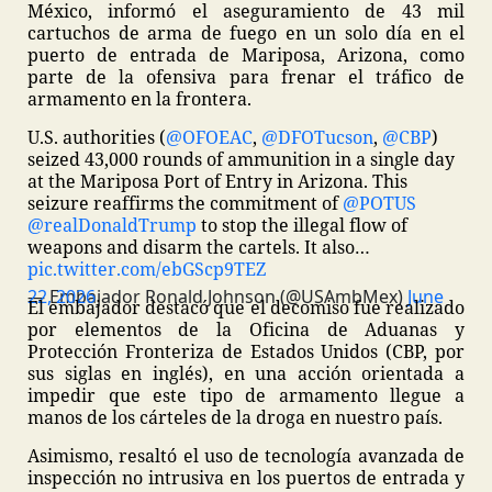
México, informó el aseguramiento de 43 mil
cartuchos de arma de fuego en un solo día en el
puerto de entrada de Mariposa, Arizona, como
parte de la ofensiva para frenar el tráfico de
armamento en la frontera.
U.S. authorities (
@OFOEAC
,
@DFOTucson
,
@CBP
)
seized 43,000 rounds of ammunition in a single day
at the Mariposa Port of Entry in Arizona. This
seizure reaffirms the commitment of
@POTUS
@realDonaldTrump
to stop the illegal flow of
weapons and disarm the cartels. It also…
pic.twitter.com/ebGScp9TEZ
— Embajador Ronald Johnson (@USAmbMex)
June 22, 2026
El embajador destacó que el decomiso fue realizado
por elementos de la Oficina de Aduanas y
Protección Fronteriza de Estados Unidos (CBP, por
sus siglas en inglés), en una acción orientada a
impedir que este tipo de armamento llegue a
manos de los cárteles de la droga en nuestro país.
Asimismo, resaltó el uso de tecnología avanzada de
inspección no intrusiva en los puertos de entrada y