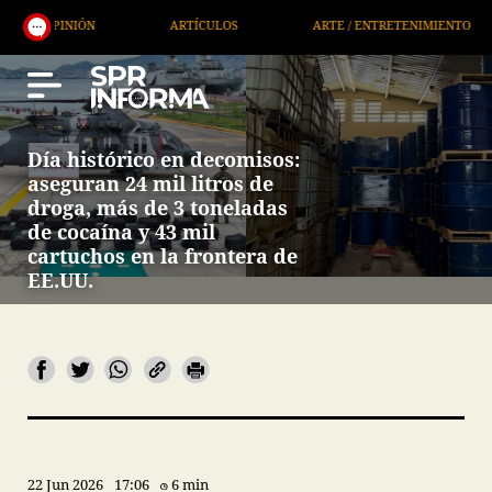
ARTÍCULOS
ARTE / ENTRETENIMIENTO
ECONOM
Día histórico en decomisos:
aseguran 24 mil litros de
droga, más de 3 toneladas
de cocaína y 43 mil
cartuchos en la frontera de
EE.UU.
22 Jun 2026
17:06
6 min