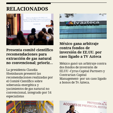
RELACIONADOS
México gana arbitraje
contra fondos de
Presenta comité científico
inversión de EE.UU. por
recomendaciones para
caso ligado a TV Azteca
extracción de gas natural
no convencional; prioriza
México ganó un arbitraje contra
energías renovables y
dos fondos de inversión de
La presidenta Claudia
EE.UU -Cyrus Capital Partners y
descarta yacimiento
Sheinbaum presentó las
Contrarian Capital
Tampico-Misantla
recomendaciones realizadas por
Management- por un caso ligado
el Comité Científico sobre
a bonos de Tv Azteca.
soberanía energética y
yacimientos de gas natural no
convencional, integrado por 54
especialistas