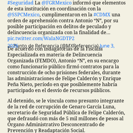
#Seguridad
La
@FGRMexico
informó que elementos
de esta institución en coordinación con la
@SSPCMexico
, cumplimentaron en la
#CDMX
una
orden de aprehensión contra Antonio “N”, por su
posible participación en delitos de peculado y
delincuencia organizada con la finalidad de…
pic.twitter.com/WaIaNGDTP2
— Punto de Referencia (@MXReferencia)
June 3, 2026
De acuerdo con indagatorias de la Fiscalía
Especializada en materia de Delincuencia
Organizada (FEMDO), Antonio “N”, en su encargo
como funcionario público firmó contratos para la
construcción de ocho prisiones federales, durante
las administraciones de Felipe Calderón y Enrique
Peña Nieto, período en que posiblemente habría
participado en el desvío de recursos públicos.
Al detenido, se le vincula como presunto integrante
de la red de corrupción de Genaro García Luna,
secretario de Seguridad Pública de Felipe Calderón,
que defraudó con más de 5 mil millones de pesos al
Órgano Administrativo Desconcentrado de
Prevención y Readaptación Social.