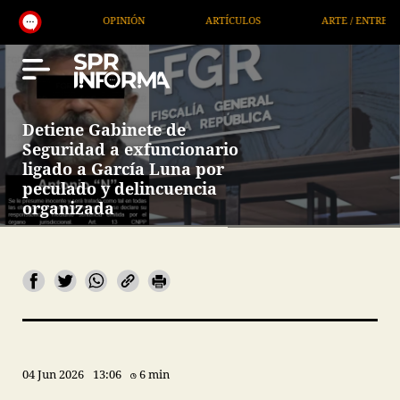
OPINIÓN
ARTÍCULOS
ARTE / ENTRETENIMIENTO
Detiene Gabinete de
Seguridad a exfuncionario
ligado a García Luna por
peculado y delincuencia
organizada
04 Jun 2026
13:06
6 min