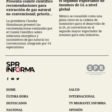
el segundo exportador de
Presenta comité científico
insumos de IA a nivel
recomendaciones para
global
extracción de gas natural
no convencional; prioriza
México se consolidó como una
energías renovables y
pieza clave en la cadena de
La presidenta Claudia
descarta yacimiento
suministro para el desarrollo de
Sheinbaum presentó las
Tampico-Misantla
la IA, al convertirse en el
recomendaciones realizadas por
segundo mayor exportador de
el Comité Científico sobre
insumos para esta industria.
soberanía energética y
yacimientos de gas natural no
convencional, integrado por 54
especialistas
HOME
SALUD
ÚLTIMA HORA
INTERNACIONAL
DESTACADOS
TV MIGRANTE INFORMA
NACIONAL
OPINIÓN