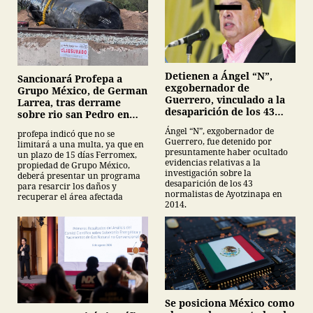
Detienen a Ángel “N”,
Sancionará Profepa a
exgobernador de
Grupo México, de German
Guerrero, vinculado a la
Larrea, tras derrame
desaparición de los 43
sobre rio san Pedro en
normalistas de
Sonora
Ángel “N”, exgobernador de
profepa indicó que no se
Ayotzinapa
Guerrero, fue detenido por
limitará a una multa, ya que en
presuntamente haber ocultado
un plazo de 15 días Ferromex,
evidencias relativas a la
propiedad de Grupo México,
investigación sobre la
deberá presentar un programa
desaparición de los 43
para resarcir los daños y
normalistas de Ayotzinapa en
recuperar el área afectada
2014.
Se posiciona México como