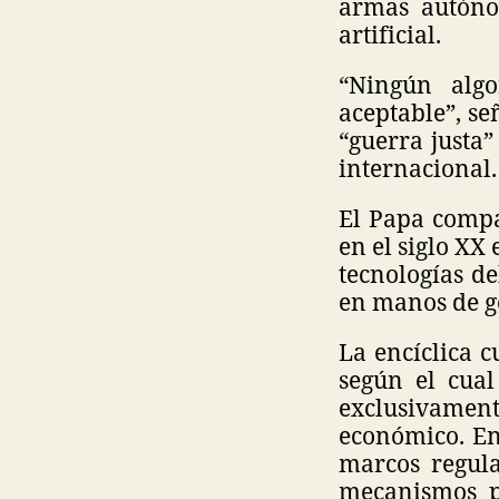
armas autónom
artificial.
“Ningún alg
aceptable”, se
“guerra justa”
internacional.
El Papa compar
en el siglo XX 
tecnologías d
en manos de go
La encíclica 
según el cual
exclusivament
económico. En
marcos regula
mecanismos pú