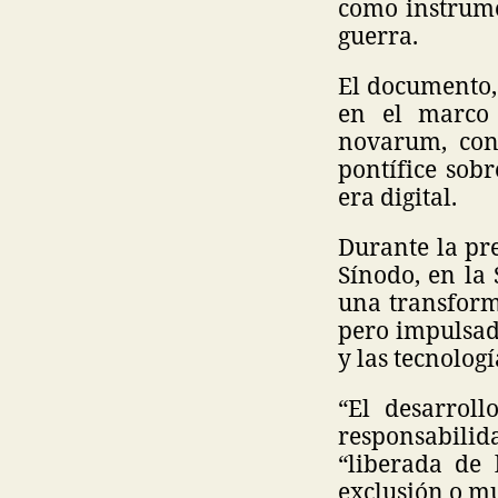
como instrume
guerra.
El documento,
en el marco 
novarum, cons
pontífice sobr
era digital.
Durante la pre
Sínodo, en la
una transform
pero impulsada
y las tecnolog
“El desarroll
responsabilida
“liberada de
exclusión o mu