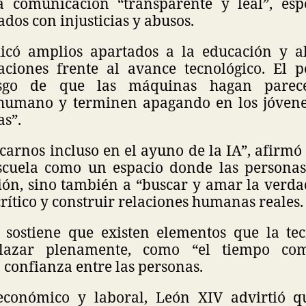
 comunicación “transparente y leal”, esp
ados con injusticias y abusos.
icó amplios apartados a la educación y al
ciones frente al avance tecnológico. El po
esgo de que las máquinas hagan parecer
humano y terminen apagando en los jóvenes
as”.
arnos incluso en el ayuno de la IA”, afirmó 
escuela como un espacio donde las persona
ión, sino también a “buscar y amar la verdad
ítico y construir relaciones humanas reales.
sostiene que existen elementos que la te
lazar plenamente, como “el tiempo com
 confianza entre las personas.
económico y laboral, León XIV advirtió q