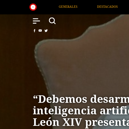
S
DESTACADOS
NACIONAL
SALUD
“Debemos desarm
inteligencia artif
León XIV present