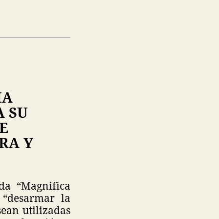
IA
A SU
E
RA Y
ada “Magnifica
 “desarmar la
sean utilizadas