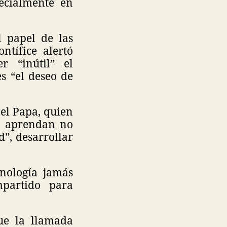
ecialmente en
 papel de las
ntífice alertó
 “inútil” el
 “el deseo de
el Papa, quien
s aprendan no
”, desarrollar
cnología jamás
partido para
ue la llamada