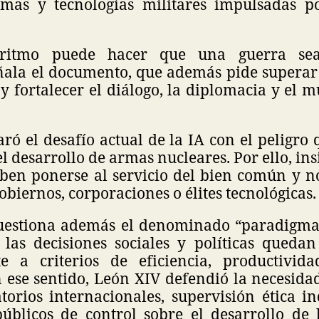
as y tecnologías militares impulsadas po
oritmo puede hacer que una guerra se
ñala el documento, que además pide superar 
 y fortalecer el diálogo, la diplomacia y el m
ó el desafío actual de la IA con el peligro
el desarrollo de armas nucleares. Por ello, ins
eben ponerse al servicio del bien común y n
biernos, corporaciones o élites tecnológicas.
cuestiona además el denominado “paradigma 
 las decisiones sociales y políticas queda
e a criterios de eficiencia, productivid
 ese sentido, León XIV defendió la necesidad
torios internacionales, supervisión ética i
blicos de control sobre el desarrollo de l