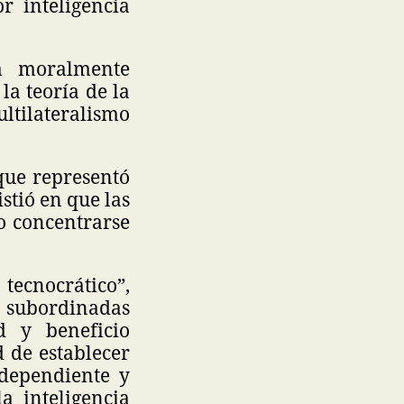
r inteligencia
a moralmente
la teoría de la
ultilateralismo
 que representó
istió en que las
o concentrarse
tecnocrático”,
n subordinadas
ad y beneficio
 de establecer
ndependiente y
a inteligencia