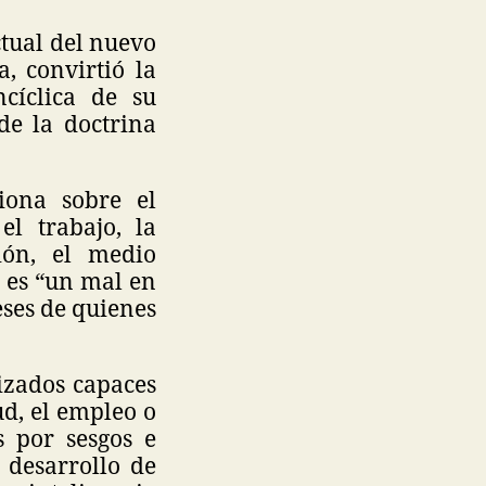
ctual del nuevo
, convirtió la
ncíclica de su
de la doctrina
iona sobre el
el trabajo, la
ión, el medio
o es “un mal en
eses de quienes
izados capaces
ud, el empleo o
s por sesgos e
 desarrollo de