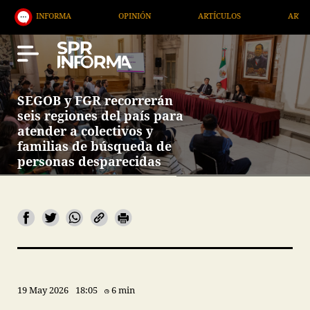
MA
OPINIÓN
ARTÍCULOS
ARTE / ENTRETENIMI
SEGOB y FGR recorrerán
seis regiones del país para
atender a colectivos y
familias de búsqueda de
personas desparecidas
19 May 2026
18:05
6 min