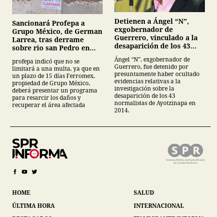
Detienen a Ángel “N”,
Sancionará Profepa a
exgobernador de
Grupo México, de German
Guerrero, vinculado a la
Larrea, tras derrame
desaparición de los 43
sobre rio san Pedro en
normalistas de
Sonora
Ángel “N”, exgobernador de
profepa indicó que no se
Ayotzinapa
Guerrero, fue detenido por
limitará a una multa, ya que en
presuntamente haber ocultado
un plazo de 15 días Ferromex,
evidencias relativas a la
propiedad de Grupo México,
investigación sobre la
deberá presentar un programa
desaparición de los 43
para resarcir los daños y
normalistas de Ayotzinapa en
recuperar el área afectada
2014.
HOME
SALUD
ÚLTIMA HORA
INTERNACIONAL