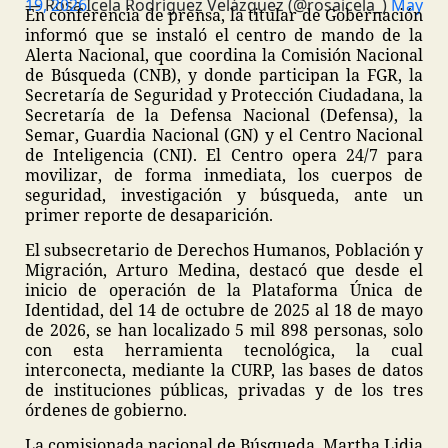
— Rosa Icela Rodríguez Velázquez (@rosaicela_)
May 19, 2026
En conferencia de prensa, la titular de Gobernación
informó que se instaló el centro de mando de la
Alerta Nacional, que coordina la Comisión Nacional
de Búsqueda (CNB), y donde participan la FGR, la
Secretaría de Seguridad y Protección Ciudadana, la
Secretaría de la Defensa Nacional (Defensa), la
Semar, Guardia Nacional (GN) y el Centro Nacional
de Inteligencia (CNI). El Centro opera 24/7 para
movilizar, de forma inmediata, los cuerpos de
seguridad, investigación y búsqueda, ante un
primer reporte de desaparición.
El subsecretario de Derechos Humanos, Población y
Migración, Arturo Medina, destacó que desde el
inicio de operación de la Plataforma Única de
Identidad, del 14 de octubre de 2025 al 18 de mayo
de 2026, se han localizado 5 mil 898 personas, solo
con esta herramienta tecnológica, la cual
interconecta, mediante la CURP, las bases de datos
de instituciones públicas, privadas y de los tres
órdenes de gobierno.
La comisionada nacional de Búsqueda, Martha Lidia