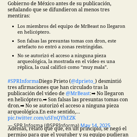
Gobierno de México antes de su publicación,
señalando que se difundieron al menos tres
mentiras:
Los miembros del equipo de MrBeast no llegaron
en helicóptero.
Son falsas las presuntas tomas con dron, este
artefacto no entró a zonas restringidas.
No se autorizó el acceso a ninguna pieza
arqueológica, la mostrada en el video es una
réplica, la cual calificó como “muy mala”.
#SPRInforma
Diego Prieto (
@dprieto_
) desmintió
tres afirmaciones que han circulado tras la
publicación del video de
@MrBeast
:
➡ No llegaron
en helicóptero.
➡ Son falsas las presuntas tomas con
dron.
➡ No se autorizó el acceso a ninguna pieza
arqueológica.
En este sentido,…
pic.twitter.com/uSFnQYhEZK
— SPR Informa (@SPRInforma)
May 14, 2025
Además, relató que que, en un principio, se negó el
permiso para que el youtuber y su equipo pudieran