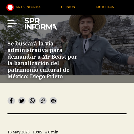
ANTE INFORMA
OPINIÓN
ARTÍCULOS
ARTE / E
Se buscará la vía
administrativa para
demandar a Mr Beast por
la banalización del
patrimonio cultural de
México: Diego Prieto
13 May 2025
19:05
6 min