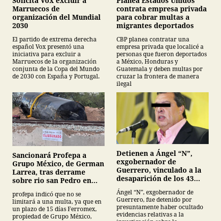
Planea Estados Unidos
Solicita Vox excluir a
contrata empresa privada
Marruecos de
para cobrar multas a
organización del Mundial
migrantes deportados
2030
CBP planea contratar una
El partido de extrema derecha
empresa privada que localicé a
español Vox presentó una
personas que fueron deportados
iniciativa para excluir a
a México, Honduras y
Marruecos de la organización
Guatemala y deben multas por
conjunta de la Copa del Mundo
cruzar la frontera de manera
de 2030 con España y Portugal.
ilegal
Detienen a Ángel “N”,
Sancionará Profepa a
exgobernador de
Grupo México, de German
Guerrero, vinculado a la
Larrea, tras derrame
desaparición de los 43
sobre rio san Pedro en
normalistas de
Sonora
Ángel “N”, exgobernador de
profepa indicó que no se
Ayotzinapa
Guerrero, fue detenido por
limitará a una multa, ya que en
presuntamente haber ocultado
un plazo de 15 días Ferromex,
evidencias relativas a la
propiedad de Grupo México,