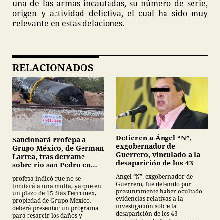
una de las armas incautadas, su número de serie,
origen y actividad delictiva, el cual ha sido muy
relevante en estas delaciones.
RELACIONADOS
Detienen a Ángel “N”,
Sancionará Profepa a
exgobernador de
Grupo México, de German
Guerrero, vinculado a la
Larrea, tras derrame
desaparición de los 43
sobre rio san Pedro en
normalistas de
Sonora
Ángel “N”, exgobernador de
profepa indicó que no se
Ayotzinapa
Guerrero, fue detenido por
limitará a una multa, ya que en
presuntamente haber ocultado
un plazo de 15 días Ferromex,
evidencias relativas a la
propiedad de Grupo México,
investigación sobre la
deberá presentar un programa
desaparición de los 43
para resarcir los daños y