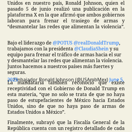
Unidos en nuestro país, Ronald Johnson, quien el
pasado 5 de junio realizó una publicación en la
plataforma X en la que afirmó que ambos gobiernos
laboran para frenar el trasiego de armas y
“desmantelar las redes que alimentan la violencia”.
Bajo el liderazgo de
@POTUS
@realDonaldTrump
,
trabajamos con la presidenta
@ClaudiaShein
y su
equipo para frenar el tráfico de armas hacia el sur
y desmantelar las redes que alimentan la violencia.
Juntos hacemos a nuestros países más fuertes y
seguras.
— Embajador Ronald Johnson (@USAmbMex)
June 5, 2025
La mandataria también reconoció que existe
receptividad con el Gobierno de Donald Trump en
esta materia, “que no solo se trata de que no haya
paso de estupefacientes de México hacia Estados
Unidos, sino de que no haya paso de armas de
Estados Unidos a México”.
Finalmente, subrayó que la Fiscalía General de la
República cuenta con un registro detallado de cada