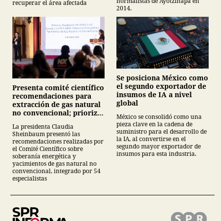
normalistas de Ayotzinapa en
recuperar el área afectada
2014.
Se posiciona México como
el segundo exportador de
Presenta comité científico
insumos de IA a nivel
recomendaciones para
global
extracción de gas natural
no convencional; prioriza
México se consolidó como una
energías renovables y
pieza clave en la cadena de
La presidenta Claudia
descarta yacimiento
suministro para el desarrollo de
Sheinbaum presentó las
Tampico-Misantla
la IA, al convertirse en el
recomendaciones realizadas por
segundo mayor exportador de
el Comité Científico sobre
insumos para esta industria.
soberanía energética y
yacimientos de gas natural no
convencional, integrado por 54
especialistas