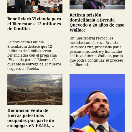
Retiran prisión
Beneficiará Vivienda para
domiciliaria a Brenda
el Bienestar a 12 millones
Quevedo a 20 años de caso
de familias
Wallace
Un juez federal revocó las
La presidenta Claudia
medidas cautelares a Brenda
Sheinbaum destacó que 12
Quevedo Cruz, procesada por el
millones de familias serán
presunto secuestro y homicidio
beneficiadas con el programa
de Hugo Alberto Wallace, por lo
“Vivienda para el Bienestar”,
que podrá continuar su proceso
durante la entrega de 32 nuevos
en libertad.
hogares en Puebla.
Denuncian venta de
tierras palestinas
ocupadas por parte de
sinagogas eN EE.UU.,
Canadá y Gran Bretaña