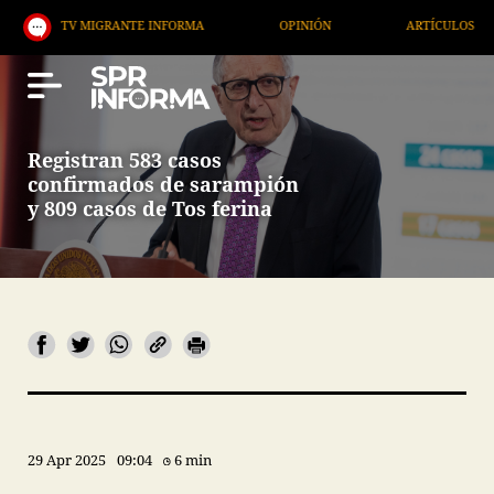
V MIGRANTE INFORMA
OPINIÓN
ARTÍCULOS
AR
Registran 583 casos
confirmados de sarampión
y 809 casos de Tos ferina
29 Apr 2025
09:04
6 min