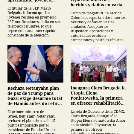
heridos y daños en varias
reciben 237 notificaciones
El titular de la SEP, Mario
ciudades
al día
Delgado, informó que los
Sismo de magnitud 7.4 sacude
jóvenes reciben en promedio
Colombia: reportan dos muertos,
237 notificaciones al día en sus
heridos y daños en varias
teléfonos celulares, lo que
ciudades. Aeropuertos
representa una interrupción
suspenden operaciones y
constante de la atención.
autoridades evalúan
afectaciones y posibles réplicas.
Inaugura Clara Brugada la
Rechaza Netanyahu plan
Utopía Elena
de paz de Trump para
Poniatowska, la primera
Gaza; exige desarme total
en ofrecer rehabilitación
de Hamás antes de retirar
para personas con
tropas
La jefa de Gobierno de la CDMX,
El primer ministro de
Parkinson
Clara Brugada, inauguró la
Israel, Benjamin Netanyahu,
Utopía Elena Poniatowska Amor,
rechazó el plan de paz de 15
en la alcaldía Coyoacán, la
puntos impulsado por el
primera en ofrecer
presidente de Estados Unidos
rehabilitación para personas