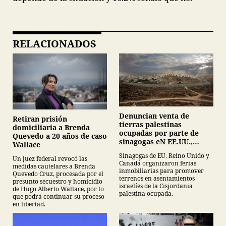
RELACIONADOS
Denuncian venta de
Retiran prisión
tierras palestinas
domiciliaria a Brenda
ocupadas por parte de
Quevedo a 20 años de caso
sinagogas eN EE.UU.,
Wallace
Canadá y Gran Bretaña
Sinagogas de EU, Reino Unido y
Un juez federal revocó las
Canadá organizaron ferias
medidas cautelares a Brenda
inmobiliarias para promover
Quevedo Cruz, procesada por el
terrenos en asentamientos
presunto secuestro y homicidio
israelíes de la Cisjordania
de Hugo Alberto Wallace, por lo
palestina ocupada.
que podrá continuar su proceso
en libertad.