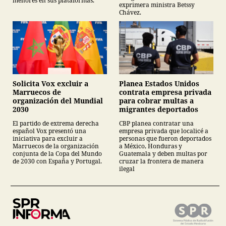
menores en sus plataformas.
exprimera ministra Betssy
Chávez.
Planea Estados Unidos
Solicita Vox excluir a
contrata empresa privada
Marruecos de
para cobrar multas a
organización del Mundial
migrantes deportados
2030
CBP planea contratar una
El partido de extrema derecha
empresa privada que localicé a
español Vox presentó una
personas que fueron deportados
iniciativa para excluir a
a México, Honduras y
Marruecos de la organización
Guatemala y deben multas por
conjunta de la Copa del Mundo
cruzar la frontera de manera
de 2030 con España y Portugal.
ilegal