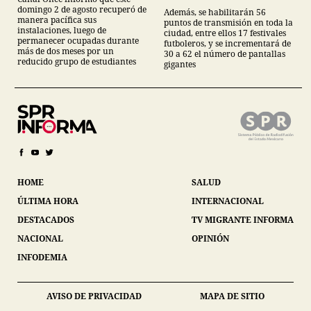
mil servidores públicos y
domingo 2 de agosto recuperó de
Además, se habilitarán 56
62 pantallas en festivales
manera pacífica sus
puntos de transmisión en toda la
futboleros;
instalaciones, luego de
ciudad, entre ellos 17 festivales
permanecer ocupadas durante
futboleros, y se incrementará de
más de dos meses por un
30 a 62 el número de pantallas
reducido grupo de estudiantes
gigantes
HOME
SALUD
ÚLTIMA HORA
INTERNACIONAL
DESTACADOS
TV MIGRANTE INFORMA
NACIONAL
OPINIÓN
INFODEMIA
AVISO DE PRIVACIDAD
MAPA DE SITIO