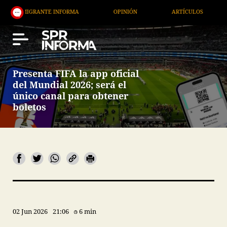
IGRANTE INFORMA
OPINIÓN
ARTÍCULOS
ARTE 
Presenta FIFA la app oficial
del Mundial 2026; será el
único canal para obtener
boletos
02 Jun 2026
21:06
6 min