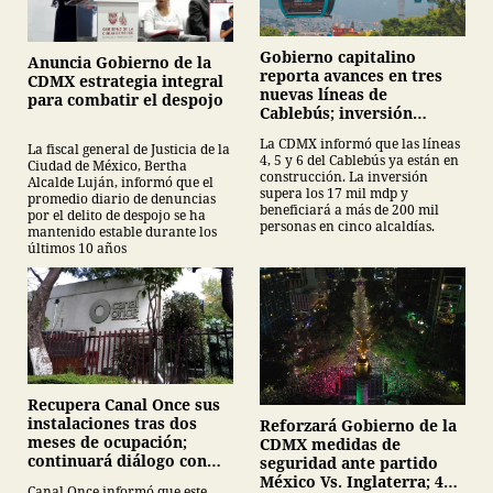
Gobierno capitalino
Anuncia Gobierno de la
reporta avances en tres
CDMX estrategia integral
nuevas líneas de
para combatir el despojo
Cablebús; inversión
supera los 17 mil mdp
La CDMX informó que las líneas
La fiscal general de Justicia de la
4, 5 y 6 del Cablebús ya están en
Ciudad de México, Bertha
construcción. La inversión
Alcalde Luján, informó que el
supera los 17 mil mdp y
promedio diario de denuncias
beneficiará a más de 200 mil
por el delito de despojo se ha
personas en cinco alcaldías.
mantenido estable durante los
últimos 10 años
Recupera Canal Once sus
instalaciones tras dos
Reforzará Gobierno de la
meses de ocupación;
CDMX medidas de
continuará diálogo con
seguridad ante partido
estudiantes del IPN
México Vs. Inglaterra; 40
Canal Once informó que este