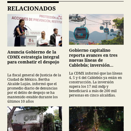
RELACIONADOS
Gobierno capitalino
Anuncia Gobierno de la
reporta avances en tres
CDMX estrategia integral
nuevas líneas de
para combatir el despojo
Cablebús; inversión
supera los 17 mil mdp
La CDMX informó que las líneas
La fiscal general de Justicia de la
4, 5 y 6 del Cablebús ya están en
Ciudad de México, Bertha
construcción. La inversión
Alcalde Luján, informó que el
supera los 17 mil mdp y
promedio diario de denuncias
beneficiará a más de 200 mil
por el delito de despojo se ha
personas en cinco alcaldías.
mantenido estable durante los
últimos 10 años