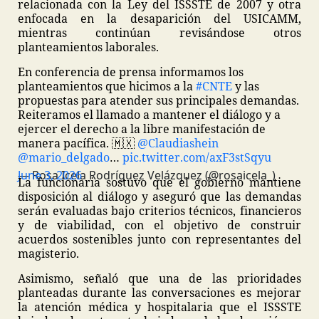
relacionada con la Ley del ISSSTE de 2007 y otra
enfocada en la desaparición del USICAMM,
mientras continúan revisándose otros
planteamientos laborales.
En conferencia de prensa informamos los
planteamientos que hicimos a la
#CNTE
y las
propuestas para atender sus principales demandas.
Reiteramos el llamado a mantener el diálogo y a
ejercer el derecho a la libre manifestación de
manera pacífica. 🇲🇽
@Claudiashein
@mario_delgado
…
pic.twitter.com/axF3stSqyu
— Rosa Icela Rodríguez Velázquez (@rosaicela_)
June 3, 2026
La funcionaria sostuvo que el gobierno mantiene
disposición al diálogo y aseguró que las demandas
serán evaluadas bajo criterios técnicos, financieros
y de viabilidad, con el objetivo de construir
acuerdos sostenibles junto con representantes del
magisterio.
Asimismo, señaló que una de las prioridades
planteadas durante las conversaciones es mejorar
la atención médica y hospitalaria que el ISSSTE