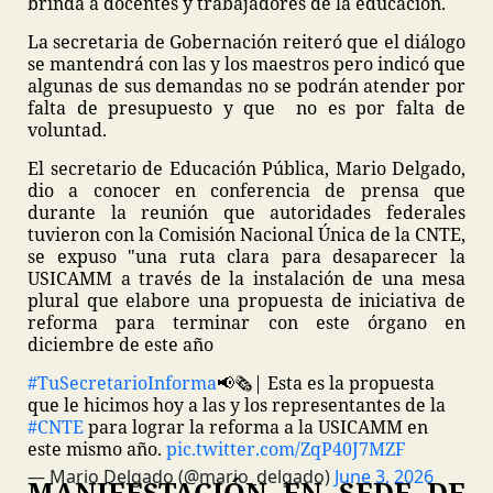
brinda a docentes y trabajadores de la educación.
La secretaria de Gobernación reiteró que el diálogo
se mantendrá con las y los maestros pero indicó que
algunas de sus demandas no se podrán atender por
falta de presupuesto y que no es por falta de
voluntad.
El secretario de Educación Pública, Mario Delgado,
dio a conocer en conferencia de prensa que
durante la reunión que autoridades federales
tuvieron con la Comisión Nacional Única de la CNTE,
se expuso "una ruta clara para desaparecer la
USICAMM a través de la instalación de una mesa
plural que elabore una propuesta de iniciativa de
reforma para terminar con este órgano en
diciembre de este año
#TuSecretarioInforma
📢🗞| Esta es la propuesta
que le hicimos hoy a las y los representantes de la
#CNTE
para lograr la reforma a la USICAMM en
este mismo año.
pic.twitter.com/ZqP40J7MZF
— Mario Delgado (@mario_delgado)
June 3, 2026
MANIFESTACIÓN EN SEDE DE