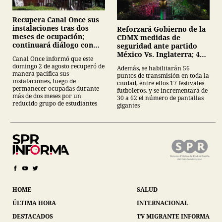
Recupera Canal Once sus
instalaciones tras dos
Reforzará Gobierno de la
meses de ocupación;
CDMX medidas de
continuará diálogo con
seguridad ante partido
estudiantes del IPN
México Vs. Inglaterra; 40
Canal Once informó que este
mil servidores públicos y
domingo 2 de agosto recuperó de
Además, se habilitarán 56
62 pantallas en festivales
manera pacífica sus
puntos de transmisión en toda la
futboleros;
instalaciones, luego de
ciudad, entre ellos 17 festivales
permanecer ocupadas durante
futboleros, y se incrementará de
más de dos meses por un
30 a 62 el número de pantallas
reducido grupo de estudiantes
gigantes
HOME
SALUD
ÚLTIMA HORA
INTERNACIONAL
DESTACADOS
TV MIGRANTE INFORMA