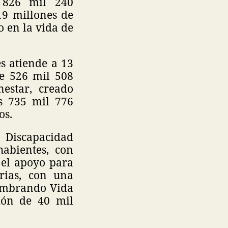
s 826 mil 240
19 millones de
o en la vida de
s atiende a 13
de 526 mil 508
estar, creado
es 735 mil 776
os.
 Discapacidad
abientes, con
 el apoyo para
rias, con una
Sembrando Vida
ión de 40 mil