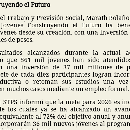
ruyendo el Futuro
del Trabajo y Previsión Social, Marath Bolañ
Jóvenes Construyendo el Futuro ha bene
óvenes desde su creación, con una inversió
es de pesos.
sultados alcanzados durante la actual ad
có que 561 mil jóvenes han sido atendidos
n una inversión de 37 mil millones de p
iete de cada diez participantes logran inco
oductiva o retoman sus estudios una vez
 en muchos casos mediante un empleo formal.
 la STPS informó que la meta para 2026 es in
 de los cuales ya se ha alcanzado un avan
 equivalente al 72% del objetivo anual y anu
ncorporarán 36 mil nuevos jóvenes al program