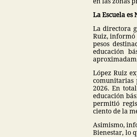
en las zonas pr
La Escuela es
La directora 
Ruiz, informó 
pesos destina
educación bá
aproximadamen
López Ruiz ex
comunitarias p
2026. En tota
educación bási
permitió regi
ciento de la m
Asimismo, info
Bienestar, lo 