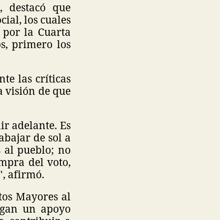
, destacó que
ial, los cuales
 por la Cuarta
s, primero los
e las críticas
a visión de que
ir adelante. Es
abajar de sol a
s al pueblo; no
mpra del voto,
, afirmó.
tos Mayores al
rgan un apoyo