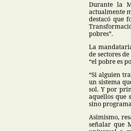
Durante la M
actualmente má
destacó que f
Transformació
pobres”.
La mandataria
de sectores de
“el pobre es p
“Si alguien tr
un sistema que
sol. Y por pri
aquellos que 
sino programa
Asimismo, res
señalar que 