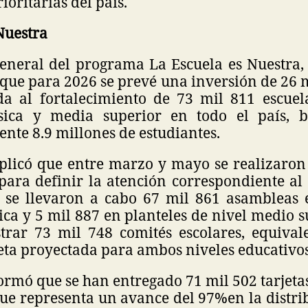
ioritarias del país.
 Nuestra
general del programa La Escuela es Nuestra
que para 2026 se prevé una inversión de 26 
da al fortalecimiento de 73 mil 811 escuel
sica y media superior en todo el país, b
te 8.9 millones de estudiantes.
plicó que entre marzo y mayo se realizaron
ara definir la atención correspondiente al e
l se llevaron a cabo 67 mil 861 asambleas 
ca y 5 mil 887 en planteles de nivel medio s
strar 73 mil 748 comités escolares, equival
eta proyectada para ambos niveles educativos
rmó que se han entregado 71 mil 502 tarjeta
que representa un avance del 97%en la distri