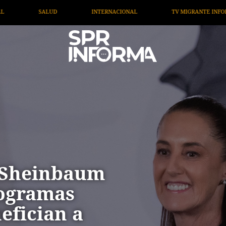
TV MIGRANTE INFORMA
OPINIÓN
ARTÍCULOS
 Sheinbaum
rogramas
efician a