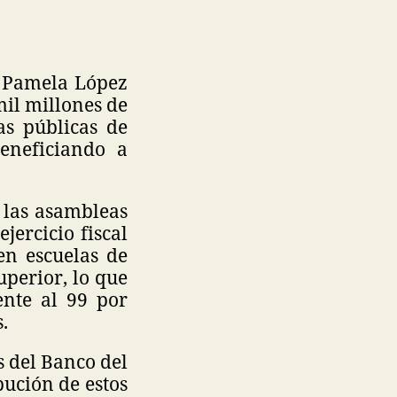
, Pamela López
mil millones de
as públicas de
eneficiando a
 las asambleas
jercicio fiscal
en escuelas de
uperior, lo que
ente al 99 por
.
s del Banco del
bución de estos