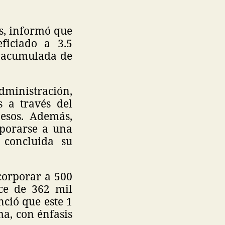
os, informó que
ficiado a 3.5
n acumulada de
ministración,
 a través del
esos. Además,
rporarse a una
 concluida su
corporar a 500
ce de 362 mil
nció que este 1
a, con énfasis