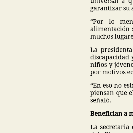
universal a q
garantizar su 
“Por lo men
alimentación 
muchos lugare
La presidenta
discapacidad y
niños y jóven
por motivos e
“En eso no est
piensan que el
señaló.
Benefician a 
La secretaria