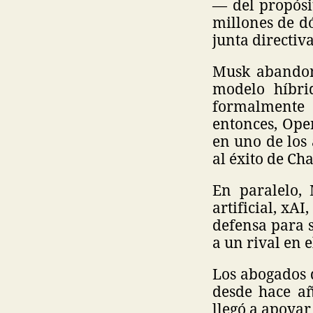
— del propósi
millones de dó
junta directiv
Musk abandon
modelo híbri
formalmente 
entonces, Ope
en uno de los 
al éxito de Ch
En paralelo,
artificial, xA
defensa para 
a un rival en 
Los abogados 
desde hace añ
llegó a apoyar