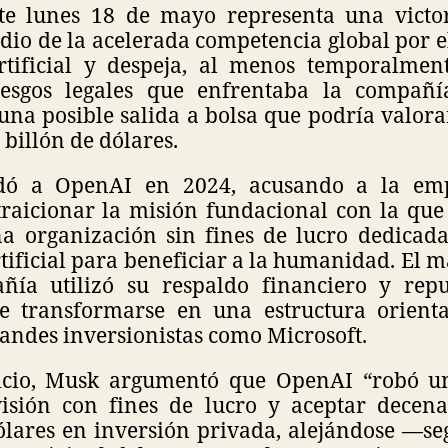
ste lunes 18 de mayo representa una victo
io de la acelerada competencia global por el
artificial y despeja, al menos temporalmen
riesgos legales que enfrentaba la compañí
una posible salida a bolsa que podría valora
 billón de dólares.
ó a OpenAI en 2024, acusando a la emp
 traicionar la misión fundacional con la que
 organización sin fines de lucro dedicada
rtificial para beneficiar a la humanidad. El 
ñía utilizó su respaldo financiero y repu
e transformarse en una estructura orient
andes inversionistas como Microsoft.
uicio, Musk argumentó que OpenAI “robó un
isión con fines de lucro y aceptar decen
ólares en inversión privada, alejándose —se