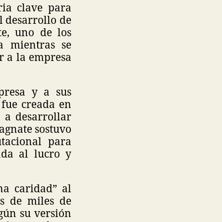
ria clave para
 desarrollo de
te, uno de los
a mientras se
r a la empresa
resa y a sus
 fue creada en
 a desarrollar
magnate sostuvo
tacional para
ada al lucro y
a caridad” al
as de miles de
gún su versión