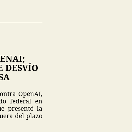
ENAI;
E DESVÍO
SA
contra OpenAI,
o federal en
e presentó la
uera del plazo