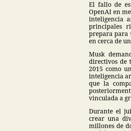
El fallo de e
OpenAI en med
inteligencia 
principales 
prepara para 
en cerca de un
Musk demand
directivos de
2015 como una
inteligencia a
que la compa
posteriorment
vinculada a gr
Durante el j
crear una div
millones de d