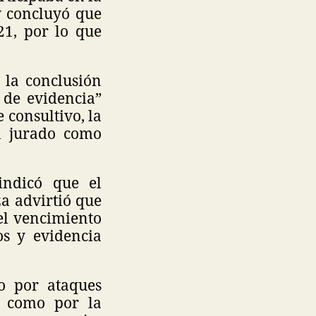
y concluyó que
21, por lo que
 la conclusión
 de evidencia”
 consultivo, la
l jurado como
indicó que el
za advirtió que
 el vencimiento
os y evidencia
o por ataques
í como por la