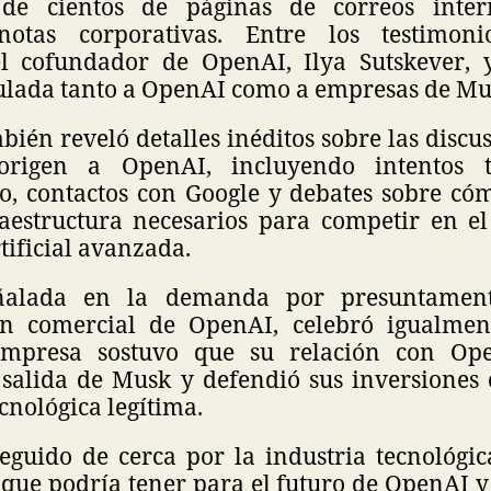
 de cientos de páginas de correos inter
otas corporativas. Entre los testimoni
l cofundador de OpenAI, Ilya Sutskever, y
culada tanto a OpenAI como a empresas de Mu
bién reveló detalles inéditos sobre las discu
origen a OpenAI, incluyendo intentos 
o, contactos con Google y debates sobre cóm
raestructura necesarios para competir en el
rtificial avanzada.
eñalada en la demanda por presuntamente
ón comercial de OpenAI, celebró igualment
 empresa sostuvo que su relación con O
 salida de Musk y defendió sus inversiones
cnológica legítima.
seguido de cerca por la industria tecnológi
que podría tener para el futuro de OpenAI y