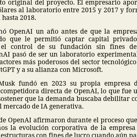
to original del proyecto. El empresario apor
lares al laboratorio entre 2015 y 2017 y fo
a hasta 2018.
ó OpenAI un año antes de que la empres
do que le permitió captar capital privado
el control de su fundación sin fines de
nAI pasó de ser un laboratorio experimental
actores más poderosos del sector tecnológico
atGPT y a su alianza con Microsoft.
 Musk fundó en 2023 su propia empresa de
I, competidora directa de OpenAI, lo que fue u
sostener que la demanda buscaba debilitar 
el mercado de IA generativa.
de OpenAI afirmaron durante el proceso qu
os la evolución corporativa de la empresa
 estructuras con fines de lucro cuando aún pa