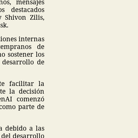
nos, mensajes
os destacados
 Shivon Zilis,
sk.
siones internas
tempranos de
o sostener los
 desarrollo de
 facilitar la
e la decisión
penAI comenzó
 como parte de
ca debido a las
 del desarrollo