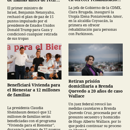
para personas con
tropas
La jefa de Gobierno de la CDMX,
El primer ministro de
Parkinson
Clara Brugada, inauguró la
Israel, Benjamin Netanyahu,
Utopía Elena Poniatowska Amor,
rechazó el plan de paz de 15
en la alcaldía Coyoacán, la
puntos impulsado por el
primera en ofrecer
presidente de Estados Unidos
rehabilitación para personas
Donald Trump para Gaza y
con Parkinson.
condicionó cualquier retirada
de sus tropas
Retiran prisión
Beneficiará Vivienda para
domiciliaria a Brenda
el Bienestar a 12 millones
Quevedo a 20 años de caso
de familias
Wallace
Un juez federal revocó las
La presidenta Claudia
medidas cautelares a Brenda
Sheinbaum destacó que 12
Quevedo Cruz, procesada por el
millones de familias serán
presunto secuestro y homicidio
beneficiadas con el programa
de Hugo Alberto Wallace, por lo
“Vivienda para el Bienestar”,
que podrá continuar su proceso
durante la entrega de 32 nuevos