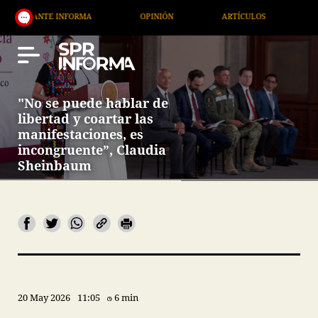
NTE INFORMA
OPINIÓN
ARTÍCULOS
ARTE / EN
"No se puede hablar de
libertad y coartar las
manifestaciones, es
incongruente”, Claudia
Sheinbaum
20 May 2026
11:05
6 min