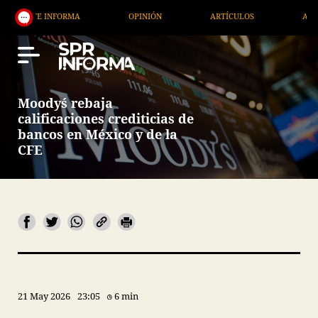
OPINIÓN
ARTÍCULOS
ARTE / ENTRETENIMIENT
Moody´s rebaja
calificaciones crediticias de
bancos en México y de la
CFE
21 May 2026
23:05
6 min