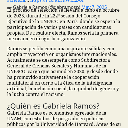
#ciencia
…
https://t.co/aErnWLLbUl
— Gabriela Ramos (@gabramosp)
May 7, 2025
El proceso de selección se llevará a cabo en octubre
de 2025, durante la 222ª sesión del Consejo
Ejecutivo de la UNESCO en París, donde se espera la
participación de varios países con candidaturas
propias. De resultar electa, Ramos sería la primera
mexicana en dirigir la organización.
Ramos se perfila como una aspirante sólida y con
amplia trayectoria en organismos internacionales.
Actualmente se desempeña como Subdirectora
General de Ciencias Sociales y Humanas de la
UNESCO, cargo que asumió en 2020, y desde donde
ha promovido activamente la cooperación
multilateral en torno a la ética de la inteligencia
artificial, la inclusión social, la equidad de género y
la lucha contra el racismo.
¿Quién es Gabriela Ramos?
Gabriela Ramos es economista egresada de la
UNAM, con estudios de posgrado en políticas
públicas por la Universidad de Harvard. Antes de su