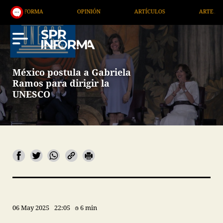
ORMA
OPINIÓN
ARTÍCULOS
ARTE / ENTRETENIM
México postula a Gabriela
Ramos para dirigir la
UNESCO
06 May 2025
22:05
6 min