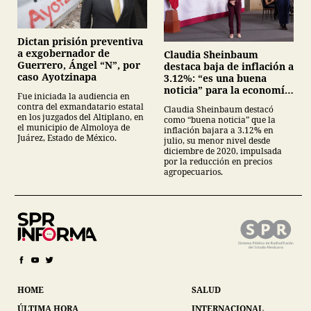
Dictan prisión preventiva
a exgobernador de
Claudia Sheinbaum
Guerrero, Ángel “N”, por
destaca baja de inflación a
caso Ayotzinapa
3.12%: “es una buena
noticia” para la economía
Fue iniciada la audiencia en
mexicana
contra del exmandatario estatal
Claudia Sheinbaum destacó
en los juzgados del Altiplano, en
como “buena noticia” que la
el municipio de Almoloya de
inflación bajara a 3.12% en
Juárez, Estado de México.
julio, su menor nivel desde
diciembre de 2020, impulsada
por la reducción en precios
agropecuarios.
HOME
SALUD
ÚLTIMA HORA
INTERNACIONAL