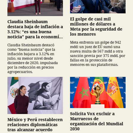
El golpe de casi mil
Claudia Sheinbaum
millones de dólares a
destaca baja de inflación a
Meta por la seguridad de
3.12%: “es una buena
los menores
noticia” para la economía
mexicana
Meta enfrenta un golpe de 942
Claudia Sheinbaum destacó
mdd: un juez de EU sumó una
como “buena noticia” que la
nueva multa de 567 mdd a otra
inflación bajara a 3.12% en
sanción previa por 375 mdd, por
julio, su menor nivel desde
fallas en la protección de
diciembre de 2020, impulsada
menores en sus plataformas.
por la reducción en precios
agropecuarios.
Solicita Vox excluir a
Marruecos de
México y Perú restablecen
organización del Mundial
relaciones diplomáticas
2030
tras alcanzar acuerdo