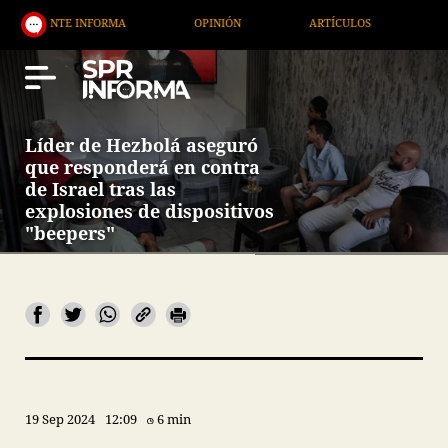
TE INFORMA
OPINIÓN
ARTÍCULOS
ARTE / ENT
Líder de Hezbolá aseguró
que responderá en contra
de Israel tras las
explosiones de dispositivos
"beepers"
19 Sep 2024
12:09
6 min