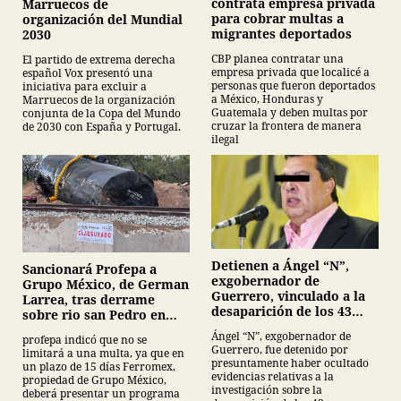
contrata empresa privada
Marruecos de
para cobrar multas a
organización del Mundial
migrantes deportados
2030
CBP planea contratar una
El partido de extrema derecha
empresa privada que localicé a
español Vox presentó una
personas que fueron deportados
iniciativa para excluir a
a México, Honduras y
Marruecos de la organización
Guatemala y deben multas por
conjunta de la Copa del Mundo
cruzar la frontera de manera
de 2030 con España y Portugal.
ilegal
Detienen a Ángel “N”,
Sancionará Profepa a
exgobernador de
Grupo México, de German
Guerrero, vinculado a la
Larrea, tras derrame
desaparición de los 43
sobre rio san Pedro en
normalistas de
Sonora
Ángel “N”, exgobernador de
profepa indicó que no se
Ayotzinapa
Guerrero, fue detenido por
limitará a una multa, ya que en
presuntamente haber ocultado
un plazo de 15 días Ferromex,
evidencias relativas a la
propiedad de Grupo México,
investigación sobre la
deberá presentar un programa