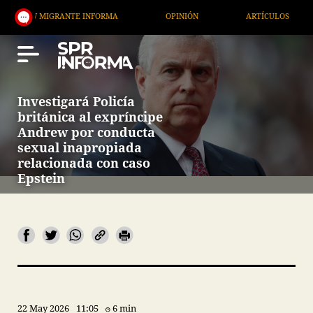
RANTE INFORMA
OPINIÓN
ARTÍCULOS
ARTE / 
Investigará Policía
británica al expríncipe
Andrew por conducta
sexual inapropiada
relacionada con caso
Epstein
22 May 2026
11:05
6 min