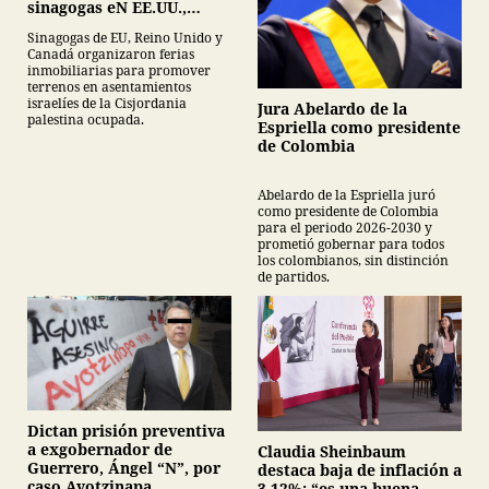
sinagogas eN EE.UU.,
Canadá y Gran Bretaña
Sinagogas de EU, Reino Unido y
Canadá organizaron ferias
inmobiliarias para promover
terrenos en asentamientos
israelíes de la Cisjordania
Jura Abelardo de la
palestina ocupada.
Espriella como presidente
de Colombia
Abelardo de la Espriella juró
como presidente de Colombia
para el periodo 2026-2030 y
prometió gobernar para todos
los colombianos, sin distinción
de partidos.
Dictan prisión preventiva
a exgobernador de
Claudia Sheinbaum
Guerrero, Ángel “N”, por
destaca baja de inflación a
caso Ayotzinapa
3.12%: “es una buena