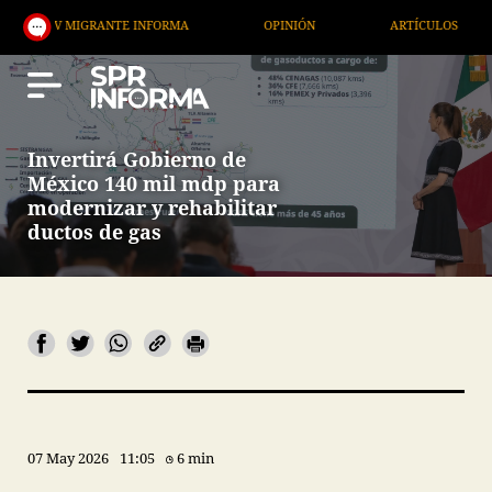
 MIGRANTE INFORMA
OPINIÓN
ARTÍCULOS
ART
Invertirá Gobierno de
México 140 mil mdp para
modernizar y rehabilitar
ductos de gas
07 May 2026
11:05
6 min