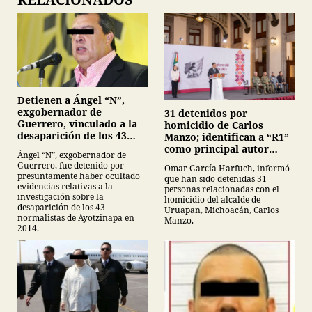
Detienen a Ángel “N”,
exgobernador de
31 detenidos por
Guerrero, vinculado a la
homicidio de Carlos
desaparición de los 43
Manzo; identifican a “R1”
normalistas de
como principal autor
Ángel “N”, exgobernador de
Ayotzinapa
intelectual
Guerrero, fue detenido por
Omar García Harfuch, informó
presuntamente haber ocultado
que han sido detenidas 31
evidencias relativas a la
personas relacionadas con el
investigación sobre la
homicidio del alcalde de
desaparición de los 43
Uruapan, Michoacán, Carlos
normalistas de Ayotzinapa en
Manzo.
2014.