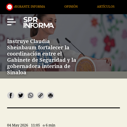
RANTE INFORMA
OPINIÓN
ARTÍCULOS
ARTE / 
Instruye Claudia
Sheinbaum fortalecer la
coordinación entre el
Gabinete de Seguridad y la
gobernadora interina de
Sinaloa
04 May 2026
11:05
6 min