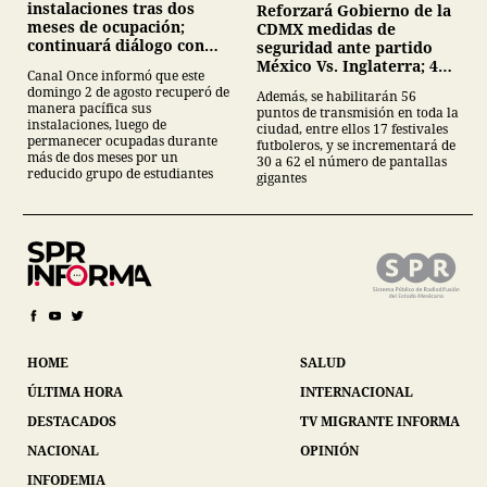
instalaciones tras dos
Reforzará Gobierno de la
meses de ocupación;
CDMX medidas de
continuará diálogo con
seguridad ante partido
estudiantes del IPN
México Vs. Inglaterra; 40
Canal Once informó que este
mil servidores públicos y
domingo 2 de agosto recuperó de
Además, se habilitarán 56
62 pantallas en festivales
manera pacífica sus
puntos de transmisión en toda la
futboleros;
instalaciones, luego de
ciudad, entre ellos 17 festivales
permanecer ocupadas durante
futboleros, y se incrementará de
más de dos meses por un
30 a 62 el número de pantallas
reducido grupo de estudiantes
gigantes
HOME
SALUD
ÚLTIMA HORA
INTERNACIONAL
DESTACADOS
TV MIGRANTE INFORMA
NACIONAL
OPINIÓN
INFODEMIA