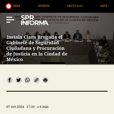
ARTÍCULOS
ARTE / ENTRETENIMIENTO
ECONOM
Instala Clara Brugada el
Gabinete de Seguridad
Ciudadana y Procuración
de Justicia en la Ciudad de
México
07 Oct 2024
17:10
6 min