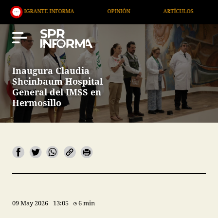
 INFORMA
OPINIÓN
ARTÍCULOS
ARTE / ENTRE
Inaugura Claudia
Sheinbaum Hospital
General del IMSS en
Hermosillo
09 May 2026
13:05
6 min