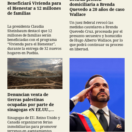
Beneficiará Vivienda para
domiciliaria a Brenda
el Bienestar a 12 millones
Quevedo a 20 años de caso
de familias
Wallace
Un juez federal revocó las
La presidenta Claudia
medidas cautelares a Brenda
Sheinbaum destacó que 12
Quevedo Cruz, procesada por el
millones de familias serán
presunto secuestro y homicidio
beneficiadas con el programa
de Hugo Alberto Wallace, por lo
“Vivienda para el Bienestar”,
que podrá continuar su proceso
durante la entrega de 32 nuevos
en libertad.
hogares en Puebla.
Denuncian venta de
tierras palestinas
ocupadas por parte de
sinagogas eN EE.UU.,
Canadá y Gran Bretaña
Sinagogas de EU, Reino Unido y
Canadá organizaron ferias
inmobiliarias para promover
terrenos en asentamientos