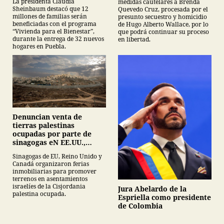
La presidenta Claudia
medidas cautelares a Brenda
Sheinbaum destacó que 12
Quevedo Cruz, procesada por el
millones de familias serán
presunto secuestro y homicidio
beneficiadas con el programa
de Hugo Alberto Wallace, por lo
“Vivienda para el Bienestar”,
que podrá continuar su proceso
durante la entrega de 32 nuevos
en libertad.
hogares en Puebla.
Denuncian venta de
tierras palestinas
ocupadas por parte de
sinagogas eN EE.UU.,
Canadá y Gran Bretaña
Sinagogas de EU, Reino Unido y
Canadá organizaron ferias
inmobiliarias para promover
terrenos en asentamientos
israelíes de la Cisjordania
Jura Abelardo de la
palestina ocupada.
Espriella como presidente
de Colombia