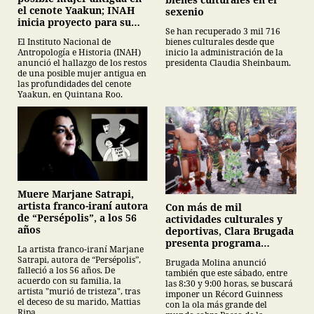
el cenote Yaakun; INAH
sexenio
inicia proyecto para su
Se han recuperado 3 mil 716
protección
bienes culturales desde que
El Instituto Nacional de
inicio la administración de la
Antropología e Historia (INAH)
presidenta Claudia Sheinbaum.
anunció el hallazgo de los restos
de una posible mujer antigua en
las profundidades del cenote
Yaakun, en Quintana Roo.
Muere Marjane Satrapi,
artista franco-iraní autora
Con más de mil
de “Persépolis”, a los 56
actividades culturales y
años
deportivas, Clara Brugada
presenta programa
La artista franco-iraní Marjane
recreativo rumbo al
Satrapi, autora de “Persépolis”,
Brugada Molina anunció
Mundial 2026 en la CDMX
falleció a los 56 años. De
también que este sábado, entre
acuerdo con su familia, la
las 8:30 y 9:00 horas, se buscará
artista "murió de tristeza", tras
imponer un Récord Guinness
el deceso de su marido, Mattias
con la ola más grande del
Ripa.