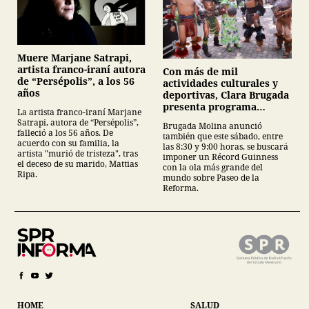
Muere Marjane Satrapi,
artista franco-iraní autora
Con más de mil
de “Persépolis”, a los 56
actividades culturales y
años
deportivas, Clara Brugada
presenta programa
La artista franco-iraní Marjane
recreativo rumbo al
Satrapi, autora de “Persépolis”,
Brugada Molina anunció
Mundial 2026 en la CDMX
falleció a los 56 años. De
también que este sábado, entre
acuerdo con su familia, la
las 8:30 y 9:00 horas, se buscará
artista "murió de tristeza", tras
imponer un Récord Guinness
el deceso de su marido, Mattias
con la ola más grande del
Ripa.
mundo sobre Paseo de la
Reforma.
HOME
SALUD