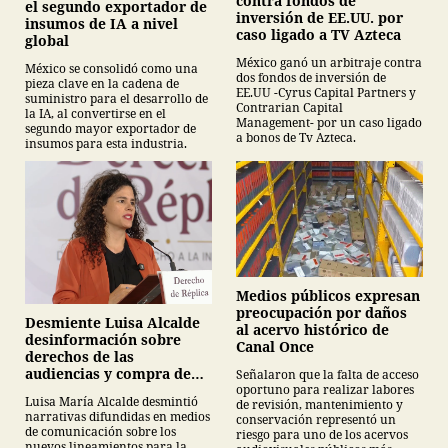
contra fondos de
el segundo exportador de
inversión de EE.UU. por
insumos de IA a nivel
caso ligado a TV Azteca
global
México ganó un arbitraje contra
México se consolidó como una
dos fondos de inversión de
pieza clave en la cadena de
EE.UU -Cyrus Capital Partners y
suministro para el desarrollo de
Contrarian Capital
la IA, al convertirse en el
Management- por un caso ligado
segundo mayor exportador de
a bonos de Tv Azteca.
insumos para esta industria.
Medios públicos expresan
preocupación por daños
Desmiente Luisa Alcalde
al acervo histórico de
desinformación sobre
Canal Once
derechos de las
audiencias y compra de
Señalaron que la falta de acceso
oportuno para realizar labores
medicamentos
Luisa María Alcalde desmintió
de revisión, mantenimiento y
narrativas difundidas en medios
conservación representó un
de comunicación sobre los
riesgo para uno de los acervos
nuevos lineamientos para la