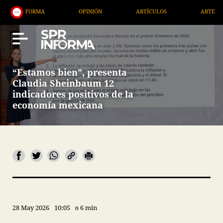
ORMA
OPINIÓN
ARTÍCULOS
ARTE / ENTRETENIM
“Estamos bien”, presenta
Claudia Sheinbaum 12
indicadores positivos de la
economía mexicana
28 May 2026
10:05
6 min