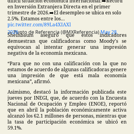
difícil situación económica internacional:
➡️Récord
en Inversión Extranjera Directa en el primer
trimestre de 2026.
➡️El desempleo se ubica en solo
2.5%. Estamos entre los…
pic.twitter.com/89La4XIAXl
— Punto de Referencia (@MXReferencia)
May 28, 2026
Sheinbaum aseguró que estos indicadores
demuestran que calificadoras como Moody's se
equivocan al intentar generar una impresión
negativa de la economía mexicana.
“Para que no con una calificación con la que no
estamos de acuerdo de algunas calificadoras genere
una impresión de que está mala economía
mexicana”, afirmó.
Asimismo, destacó la información publicada este
jueves por INEGI, que, de acuerdo con la Encuesta
Nacional de Ocupación y Empleo (ENOE), reportó
que en abril la población económicamente activa
alcanzó los 62.1 millones de personas, mientras que
la tasa de participación económica se ubicó en
59.1%.