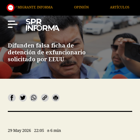
 MIGRANTE INFORMA
OPINIÓN
ARTÍCULOS
ART
Difunden falsa ficha de
detención de exfuncionario
solicitado por EEUU
29 May 2026
22:05
6 min