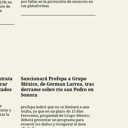
por fallas en la protección de menores en
3.12% en
sus plataformas.
bre de
en
ntrata
Sancionará Profepa a Grupo
rar
México, de German Larrea, tras
tados
derrame sobre rio san Pedro en
Sonora
e
profepa indicó que no se limitará a una
uras y
multa, ya que en un plazo de 15 días
ar la
Ferromex, propiedad de Grupo México,
deberá presentar un programa para
resarcir los daños y recuperar el área