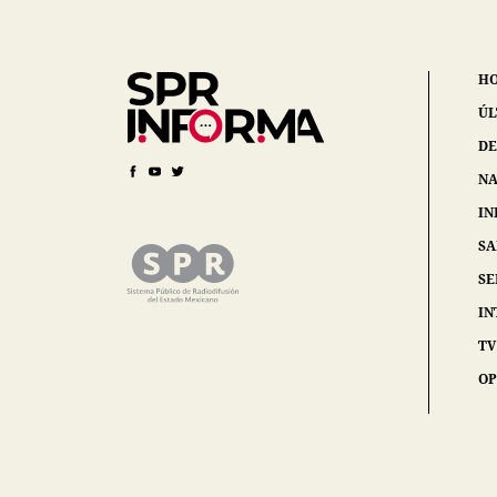
H
ÚL
DE
NA
IN
S
SE
IN
TV
OP