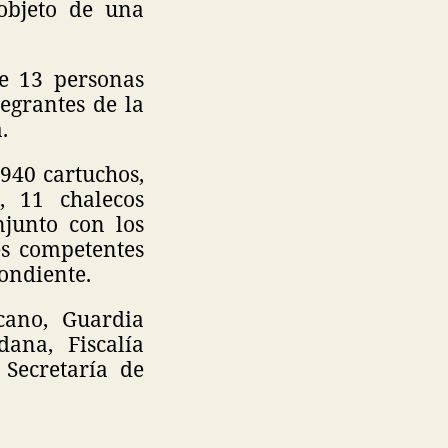
objeto de una
de 13 personas
egrantes de la
a.
940 cartuchos,
s, 11 chalecos
onjunto con los
es competentes
pondiente.
cano, Guardia
ana, Fiscalía
 Secretaría de