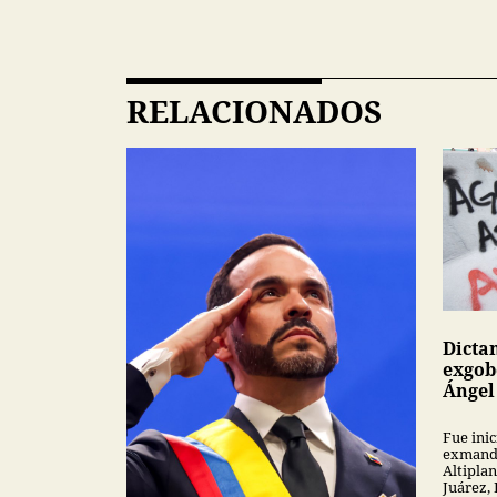
RELACIONADOS
Dicta
exgob
Ángel
Fue inic
exmanda
Altipla
Juárez,