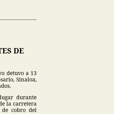
TES DE
yo detuvo a 13
sario, Sinaloa,
ados.
 lugar durante
de la carretera
a de cobro del