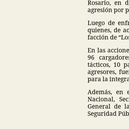
Rosario, en 
agresión por p
Luego de enfr
quienes, de a
facción de “Lo
En las accion
96 cargadores
tácticos, 10 p
agresores, fu
para la integr
Además, en e
Nacional, Se
General de la
Seguridad Públ