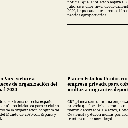
noticia” que la inflación bajara a 
julio, su menor nivel desde diciem
2020, impulsada por la reducción 
precios agropecuarios.
ta Vox excluir a
Planea Estados Unidos co
ecos de organización del
empresa privada para cob
al 2030
multas a migrantes depor
ido de extrema derecha español
CBP planea contratar una empresa
entó una iniciativa para excluir a
privada que localicé a personas qu
os de la organización conjunta de
fueron deportados a México, Hond
 del Mundo de 2030 con España y
Guatemala y deben multas por cruz
l.
frontera de manera ilegal