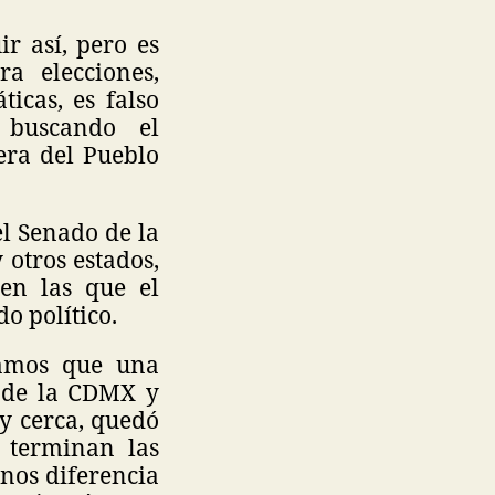
r así, pero es
a elecciones,
icas, es falso
 buscando el
era del Pueblo
el Senado de la
 otros estados,
en las que el
do político.
gamos que una
1 de la CDMX y
uy cerca, quedó
o terminan las
nos diferencia