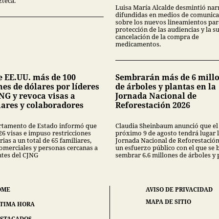
zteca.
Luisa María Alcalde desmintió nar
difundidas en medios de comunica
sobre los nuevos lineamientos par
protección de las audiencias y la s
cancelación de la compra de
medicamentos.
e EE.UU. más de 100
Sembrarán más de 6 mill
es de dólares por líderes
de árboles y plantas en la
NG y revoca visas a
Jornada Nacional de
iares y colaboradores
Reforestación 2026
rtamento de Estado informó que
Claudia Sheinbaum anunció que el
26 visas e impuso restricciones
próximo 9 de agosto tendrá lugar 
ias a un total de 65 familiares,
Jornada Nacional de Reforestación
comerciales y personas cercanas a
un esfuerzo público con el que se 
ntes del CJNG
sembrar 6.6 millones de árboles y 
OME
AVISO DE PRIVACIDAD
MAPA DE SITIO
TIMA HORA
STACADOS