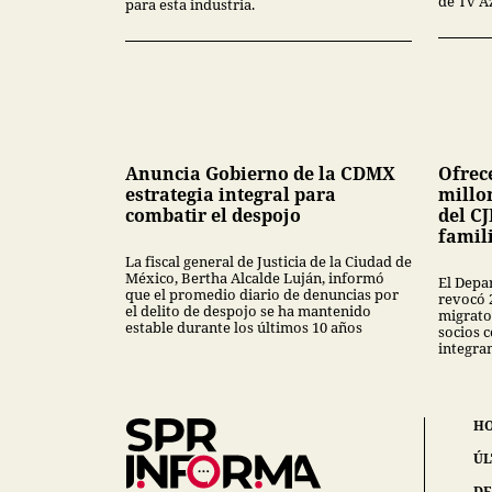
de Tv A
para esta industria.
Anuncia Gobierno de la CDMX
Ofrec
estrategia integral para
millon
combatir el despojo
del CJ
famil
La fiscal general de Justicia de la Ciudad de
México, Bertha Alcalde Luján, informó
El Depa
que el promedio diario de denuncias por
revocó 
el delito de despojo se ha mantenido
migrator
estable durante los últimos 10 años
socios 
integra
H
ÚL
DE