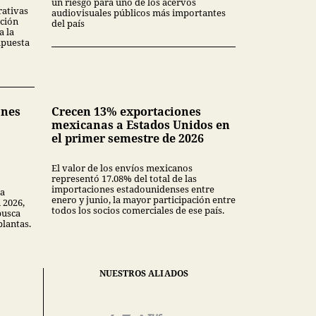
un riesgo para uno de los acervos
rativas
audiovisuales públicos más importantes
ción
del país
a la
upuesta
ones
Crecen 13% exportaciones
mexicanas a Estados Unidos en
el primer semestre de 2026
El valor de los envíos mexicanos
representó 17.08% del total de las
importaciones estadounidenses entre
la
enero y junio, la mayor participación entre
 2026,
todos los socios comerciales de ese país.
busca
plantas.
NUESTROS ALIADOS