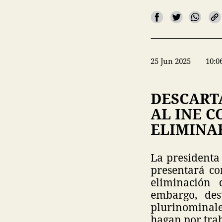
25 Jun 2025
10:0
DESCART
AL INE 
ELIMINAR
La presidenta
presentará c
eliminación 
embargo, des
plurinominale
hagan por tra