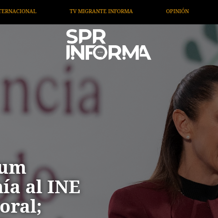
A
OPINIÓN
ARTÍCULOS
ARTE / ENTRETENIMIE
aum
ía al INE
oral;