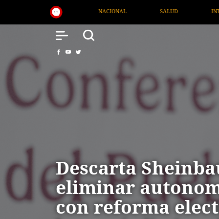
SALUD
INTERNACIONAL
TV MIGRANTE INFORM
Descarta Sheinb
eliminar autonom
con reforma elect