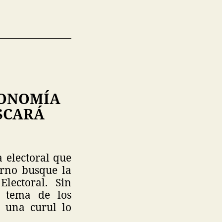
TONOMÍA
SCARÁ
 electoral que
rno busque la
lectoral. Sin
l tema de los
a una curul lo