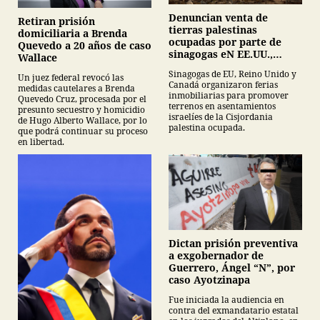
Denuncian venta de
Retiran prisión
tierras palestinas
domiciliaria a Brenda
ocupadas por parte de
Quevedo a 20 años de caso
sinagogas eN EE.UU.,
Wallace
Canadá y Gran Bretaña
Sinagogas de EU, Reino Unido y
Un juez federal revocó las
Canadá organizaron ferias
medidas cautelares a Brenda
inmobiliarias para promover
Quevedo Cruz, procesada por el
terrenos en asentamientos
presunto secuestro y homicidio
israelíes de la Cisjordania
de Hugo Alberto Wallace, por lo
palestina ocupada.
que podrá continuar su proceso
en libertad.
Dictan prisión preventiva
a exgobernador de
Guerrero, Ángel “N”, por
caso Ayotzinapa
Fue iniciada la audiencia en
contra del exmandatario estatal