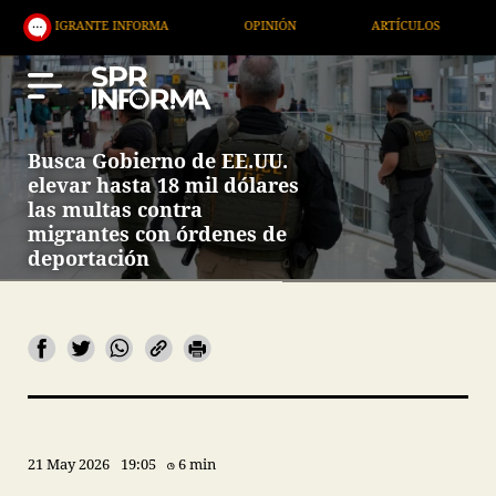
GRANTE INFORMA
OPINIÓN
ARTÍCULOS
ARTE /
Busca Gobierno de EE.UU.
elevar hasta 18 mil dólares
las multas contra
migrantes con órdenes de
deportación
21 May 2026
19:05
6 min