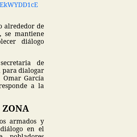
o/kEkWYDD1cE
o alrededor de
, se mantiene
lecer diálogo
ecretaria de
a para dialogar
d, Omar García
responde a la
 ZONA
tos armados y
 diálogo en el
e pobladores