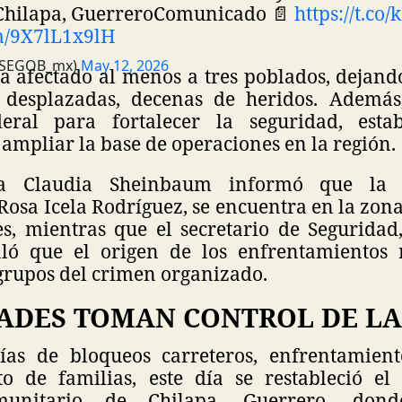
Chilapa, Guerrero
Comunicado 📄
https://t.c
om/9X7lL1x9lH
@SEGOB_mx)
May 12, 2026
ha afectado al menos a tres poblados, dejand
 desplazadas, decenas de heridos. Además
deral para fortalecer la seguridad, estab
ampliar la base de operaciones en la región.
ta Claudia Sheinbaum informó que la s
osa Icela Rodríguez, se encuentra en la zon
s, mientras que el secretario de Segurida
aló que el origen de los enfrentamientos 
grupos del crimen organizado.
ADES TOMAN CONTROL DE LA
días de bloqueos carreteros, enfrentamien
o de familias, este día se restableció el
munitario de Chilapa, Guerrero, dond