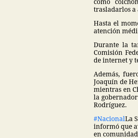
como colchon
trasladarlos a
Hasta el mome
atención médic
Durante la ta
Comisión Fede
de internet y t
Además, fuero
Joaquín de He
mientras en C
la gobernadora
Rodríguez.
#Nacional
La S
informó que av
en comunidade