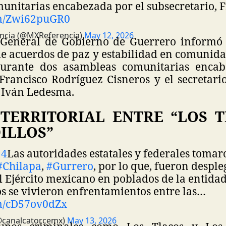
unitarias encabezada por el subsecretario, 
om/Zwi62puGR0
ncia (@MXReferencia)
May 12, 2026
 General de Gobierno de Guerrero informó
de acuerdos de paz y estabilidad en comunida
durante dos asambleas comunitarias encab
 Francisco Rodríguez Cisneros y el secretari
l Iván Ledesma.
 TERRITORIAL ENTRE “LOS T
ILLOS”
14
Las autoridades estatales y federales tomar
#Chilapa
,
#Gurrero
, por lo que, fueron despl
l Ejército mexicano en poblados de la entidad
s se vivieron enfrentamientos entre las…
om/cD57ov0dZx
@canalcatorcemx)
May 13, 2026