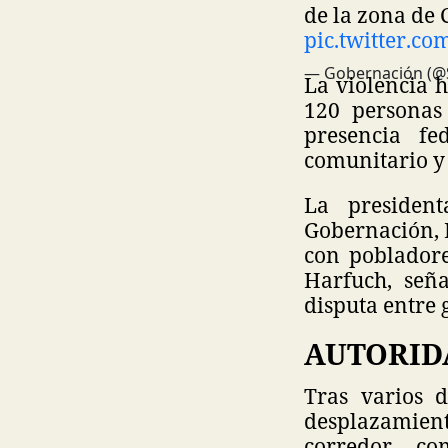
de la zona de 
pic.twitter.c
— Gobernación (
La violencia 
120 personas
presencia fe
comunitario y 
La presiden
Gobernación, R
con pobladore
Harfuch, señ
disputa entre 
AUTORID
Tras varios 
desplazamient
corredor co