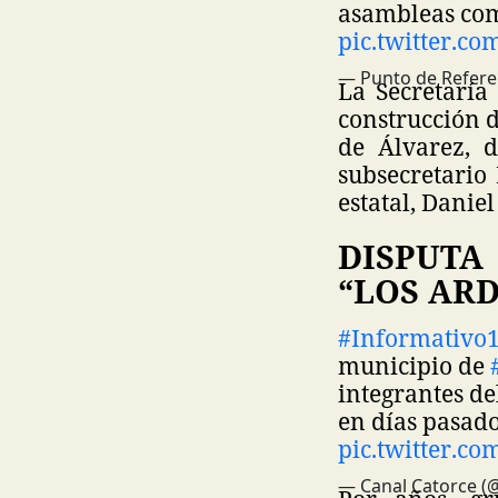
asambleas com
pic.twitter.c
— Punto de Refere
La Secretaría
construcción 
de Álvarez, 
subsecretario
estatal, Danie
DISPUTA
“LOS ARD
#Informativo
municipio de
integrantes de
en días pasado
pic.twitter.c
— Canal Catorce (