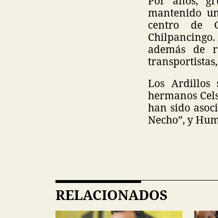
Por años, gr
mantenido una
centro de G
Chilpancingo
además de re
transportistas
Los Ardillos
hermanos Cels
han sido asoc
Necho”, y Hum
RELACIONADOS