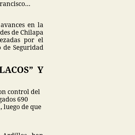
Francisco…
 avances en la
des de Chilapa
ezadas por el
o de Seguridad
LACOS” Y
on control del
egados 690
, luego de que