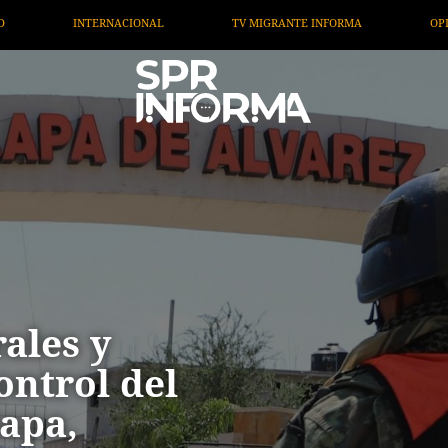
NTE INFORMA
OPINIÓN
ARTÍCULOS
ARTE / ENT
ales y
ontrol del
apa,