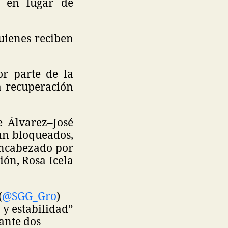
, en lugar de
uienes reciben
or parte de la
a recuperación
e Álvarez–José
an bloqueados,
encabezado por
ión, Rosa Icela
(
@SGG_Gro
)
 y estabilidad”
ante dos