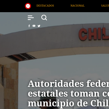
NACIONAL
SALUD
INTERNACIONAL
TV MIGRA
Autoridades feder
estatales toman c
municipio de Chil