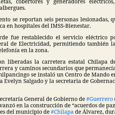
etas, cobertores y generadores eléctricos
 albergues.
nto se reportan seis personas lesionadas, q
a en hospitales del IMSS-Bienestar.
rde fue restablecido el servicio eléctrico p
ral de Electricidad, permitiendo también l
elefonía en la zona.
n liberadas la carretera estatal Chilapa d
rrera y caminos secundarios que permanecí
hilpancingo se instaló un Centro de Mando 
 Evelyn Salgado y la secretaria de Gobernac
ecretaría General de Gobierno de
#Guerrero
anzó en la construcción de “acuerdos de paz
s del municipio de
#Chilapa
de Álvarez, dur