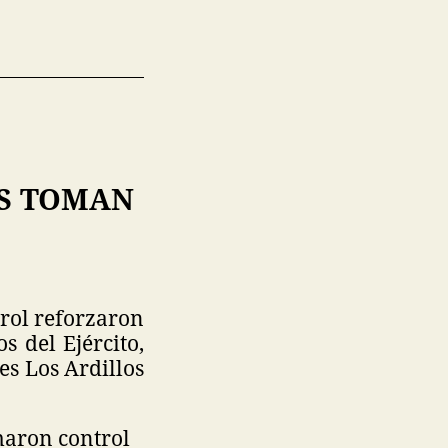
ES TOMAN
,
trol reforzaron
s del Ejército,
es Los Ardillos
maron control