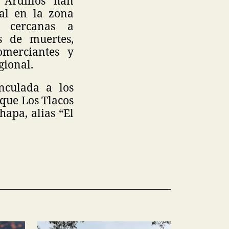
 Ardillos han
ial en la zona
s cercanas a
s de muertes,
omerciantes y
gional.
nculada a los
que Los Tlacos
apa, alias “El