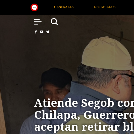
DESTACADOS
NACIONAL
SALUD
INTER
Atiende Segob con
Chilapa, Guerrero
aceptan retirar b