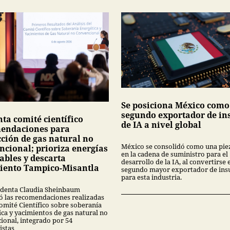
Se posiciona México como
segundo exportador de i
ta comité científico
de IA a nivel global
endaciones para
cción de gas natural no
México se consolidó como una pie
ncional; prioriza energías
en la cadena de suministro para el
ables y descarta
desarrollo de la IA, al convertirse 
iento Tampico-Misantla
segundo mayor exportador de in
para esta industria.
identa Claudia Sheinbaum
ó las recomendaciones realizadas
Comité Científico sobre soberanía
ica y yacimientos de gas natural no
ional, integrado por 54
istas