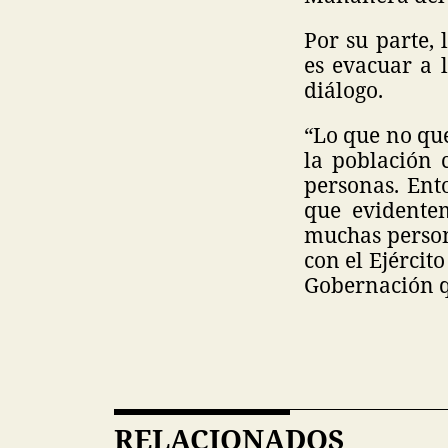
Por su parte,
es evacuar a 
diálogo.
“Lo que no qu
la población 
personas. Ento
que evidentem
muchas person
con el Ejército
Gobernación q
RELACIONADOS