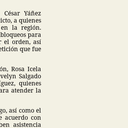
o César Yáñez
cto, a quienes
en la región.
s bloqueos para
 el orden, así
etición que fue
ón, Rosa Icela
Evelyn Salgado
íguez, quienes
ara atender la
go, así como el
de acuerdo con
ben asistencia