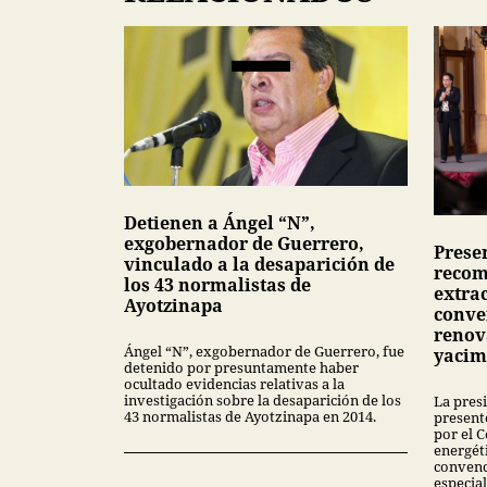
Detienen a Ángel “N”,
exgobernador de Guerrero,
Presen
vinculado a la desaparición de
recom
los 43 normalistas de
extra
Ayotzinapa
conve
renov
Ángel “N”, exgobernador de Guerrero, fue
yacim
detenido por presuntamente haber
ocultado evidencias relativas a la
investigación sobre la desaparición de los
La pres
43 normalistas de Ayotzinapa en 2014.
present
por el 
energét
convenc
especial