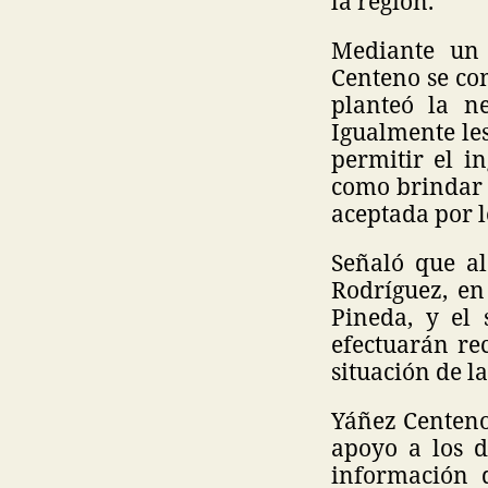
la región.
Mediante un 
Centeno se co
planteó la n
Igualmente les
permitir el i
como brindar a
aceptada por l
Señaló que al
Rodríguez, en
Pineda, y el 
efectuarán re
situación de la
Yáñez Centeno 
apoyo a los d
información d