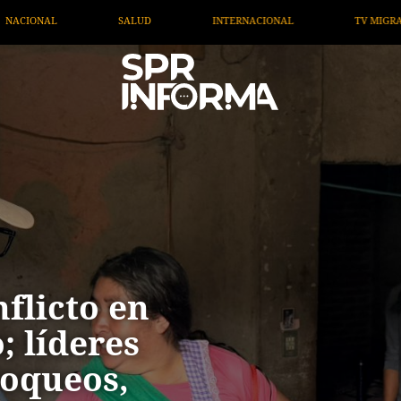
NACIONAL
TV MIGRANTE INFORMA
OPINIÓN
AR
flicto en
; líderes
loqueos,