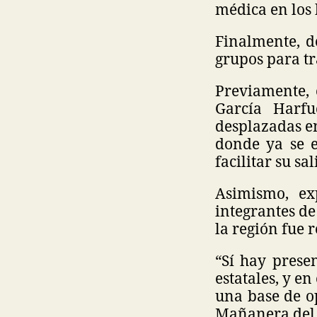
médica en los h
Finalmente, d
grupos para tr
Previamente, 
García Harfu
desplazadas e
donde ya se e
facilitar su sal
Asimismo, ex
integrantes de
la región fue
“Sí hay prese
estatales, y e
una base de op
Mañanera del 