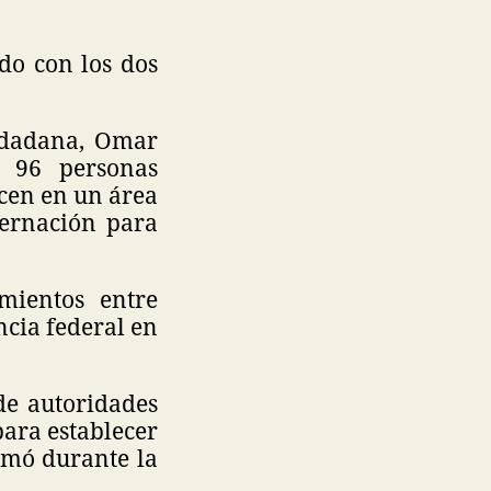
do con los dos
iudadana, Omar
e 96 personas
cen en un área
bernación para
mientos entre
ncia federal en
de autoridades
para establecer
irmó durante la