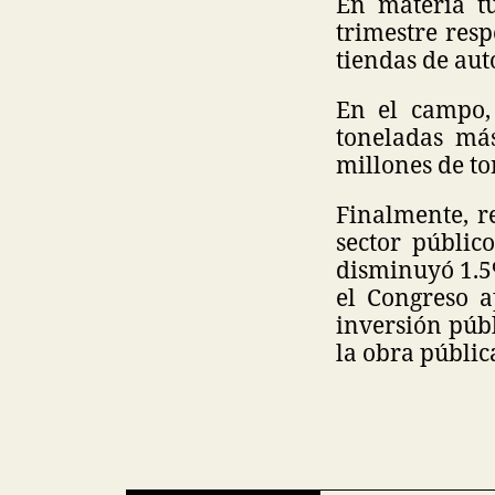
En materia tu
trimestre res
tiendas de au
En el campo, 
toneladas má
millones de to
Finalmente, r
sector públic
disminuyó 1.5%
el Congreso a
inversión públ
la obra públic