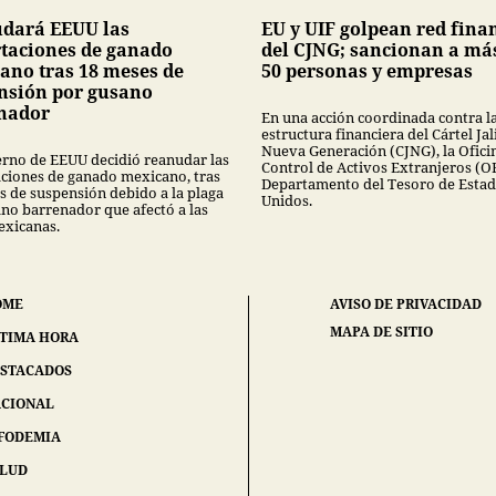
dará EEUU las
EU y UIF golpean red fina
taciones de ganado
del CJNG; sancionan a má
ano tras 18 meses de
50 personas y empresas
nsión por gusano
nador
En una acción coordinada contra l
estructura financiera del Cártel Jal
Nueva Generación (CJNG), la Ofici
erno de EEUU decidió reanudar las
Control de Activos Extranjeros (O
ciones de ganado mexicano, tras
Departamento del Tesoro de Esta
s de suspensión debido a la plaga
Unidos.
ano barrenador que afectó a las
exicanas.
OME
AVISO DE PRIVACIDAD
MAPA DE SITIO
TIMA HORA
STACADOS
CIONAL
FODEMIA
ALUD