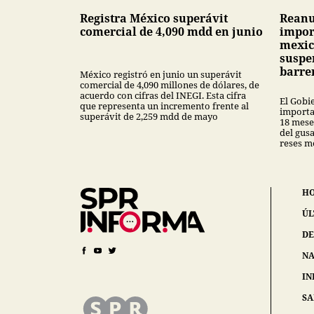
Registra México superávit
Reanu
comercial de 4,090 mdd en junio
impor
mexic
suspe
barre
México registró en junio un superávit
comercial de 4,090 millones de dólares, de
acuerdo con cifras del INEGI. Esta cifra
El Gobi
que representa un incremento frente al
importa
superávit de 2,259 mdd de mayo
18 mese
del gus
reses m
H
ÚL
DE
NA
IN
S