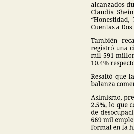
alcanzados du
Claudia Shei
“Honestidad, 
Cuentas a Dos
También reca
registró una c
mil 591 millo
10.4% respect
Resaltó que l
balanza comerc
Asimismo, prec
2.5%, lo que c
de desocupaci
669 mil emple
formal en la h