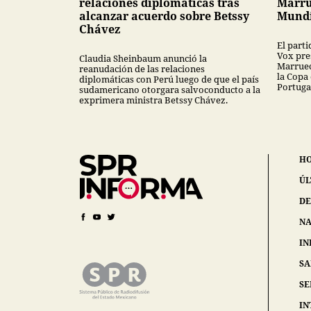
relaciones diplomáticas tras
Marru
alcanzar acuerdo sobre Betssy
Mundi
Chávez
El part
Vox pres
Claudia Sheinbaum anunció la
Marruec
reanudación de las relaciones
la Copa
diplomáticas con Perú luego de que el país
Portuga
sudamericano otorgara salvoconducto a la
exprimera ministra Betssy Chávez.
H
ÚL
DE
NA
IN
S
SE
IN