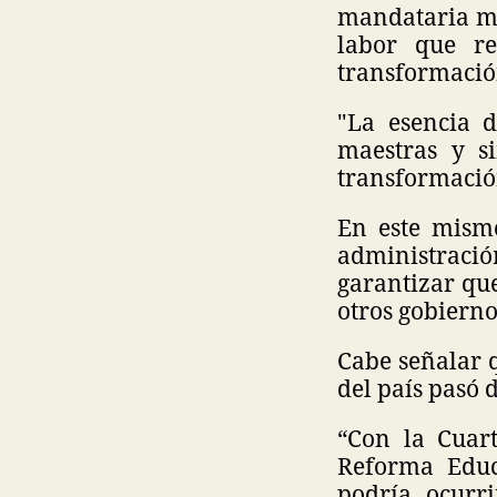
mandataria me
labor que re
transformación
"La esencia 
maestras y s
transformación
En este mismo
administraci
garantizar qu
otros gobierno
Cabe señalar q
del país pasó 
“Con la Cuar
Reforma Educ
podría ocurr