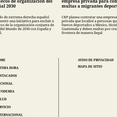
ecos de organización del
empresa privada para cob
al 2030
multas a migrantes depor
ido de extrema derecha español
CBP planea contratar una empresa
entó una iniciativa para excluir a
privada que localicé a personas qu
os de la organización conjunta de
fueron deportados a México, Hond
 del Mundo de 2030 con España y
Guatemala y deben multas por cruz
l.
frontera de manera ilegal
OME
AVISO DE PRIVACIDAD
MAPA DE SITIO
TIMA HORA
STACADOS
CIONAL
FODEMIA
ALUD
RVICIO
TERNACIONAL