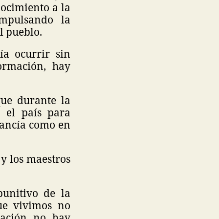
ocimiento a la
impulsando la
l pueblo.
a ocurrir sin
ormación, hay
que durante la
 el país para
cancía como en
 y los maestros
unitivo de la
ue vivimos no
cación no hay