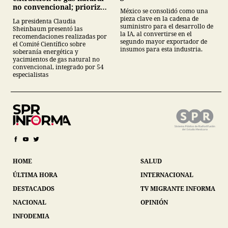
no convencional; prioriza
México se consolidó como una
energías renovables y
pieza clave en la cadena de
La presidenta Claudia
descarta yacimiento
suministro para el desarrollo de
Sheinbaum presentó las
Tampico-Misantla
la IA, al convertirse en el
recomendaciones realizadas por
segundo mayor exportador de
el Comité Científico sobre
insumos para esta industria.
soberanía energética y
yacimientos de gas natural no
convencional, integrado por 54
especialistas
HOME
SALUD
ÚLTIMA HORA
INTERNACIONAL
DESTACADOS
TV MIGRANTE INFORMA
NACIONAL
OPINIÓN
INFODEMIA