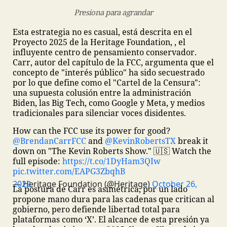
Presiona para agrandar
Esta estrategia no es casual, está descrita en el
Proyecto 2025 de la Heritage Foundation, , el
influyente centro de pensamiento conservador.
Carr, autor del capítulo de la FCC, argumenta que el
concepto de "interés público" ha sido secuestrado
por lo que define como el "Cartel de la Censura":
una supuesta colusión entre la administración
Biden, las Big Tech, como Google y Meta, y medios
tradicionales para silenciar voces disidentes.
How can the FCC use its power for good?
@BrendanCarrFCC
and
@KevinRobertsTX
break it
down on "The Kevin Roberts Show." 🇺🇸
Watch the
full episode:
https://t.co/1DyHam3QIw
pic.twitter.com/EAPG3ZbqhB
— Heritage Foundation (@Heritage)
October 26, 2022
La postura de Carr es asimétrica, por un lado
propone mano dura para las cadenas que critican al
gobierno, pero defiende libertad total para
plataformas como ‘X’. El alcance de esta presión ya