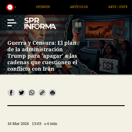
OPINIÓN
ARTÍCULOS
ARTE / ENTRETENIMIENTO
Guerra y Censura: El plan
de la administración
Trump para 'apagar' a las
cadenas que cuestionen el
conflicto con Irán
16 Mar 2026
13:03
6 min