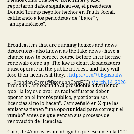
medios como The New York Times y ABC
reportaron daños significativos, el presidente
Donald Trump negó los hechos en Truth Social,
calificando a los periodistas de "bajos" y
"antipatrióticos".
Broadcasters that are running hoaxes and news
distortions - also known as the fake news - have a
chance now to correct course before their license
renewals come up.
The law is clear. Broadcasters
must operate in the public interest, and they will
lose their licenses if they…
https://t.co/7bBgnsbalw
— Brendan Carr (@BrendanCarrFCC)
March 14, 2026
Brendan Carr secundó al presidente advirtiendo
que "la ley es clara: los radiodifusores deben
operar en el interés público, y perderán sus
licencias si no lo hacen". Carr señaló en X que las
emisoras tienen "una oportunidad para corregir el
rumbo" antes de que venzan sus procesos de
renovación de licencias.
Carr, de 47 años, es un abogado que escaló en la FCC