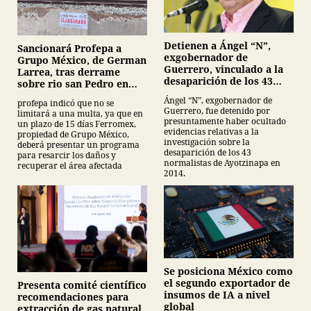
Detienen a Ángel “N”,
Sancionará Profepa a
exgobernador de
Grupo México, de German
Guerrero, vinculado a la
Larrea, tras derrame
desaparición de los 43
sobre rio san Pedro en
normalistas de
Sonora
Ángel “N”, exgobernador de
profepa indicó que no se
Ayotzinapa
Guerrero, fue detenido por
limitará a una multa, ya que en
presuntamente haber ocultado
un plazo de 15 días Ferromex,
evidencias relativas a la
propiedad de Grupo México,
investigación sobre la
deberá presentar un programa
desaparición de los 43
para resarcir los daños y
normalistas de Ayotzinapa en
recuperar el área afectada
2014.
Se posiciona México como
el segundo exportador de
Presenta comité científico
insumos de IA a nivel
recomendaciones para
global
extracción de gas natural