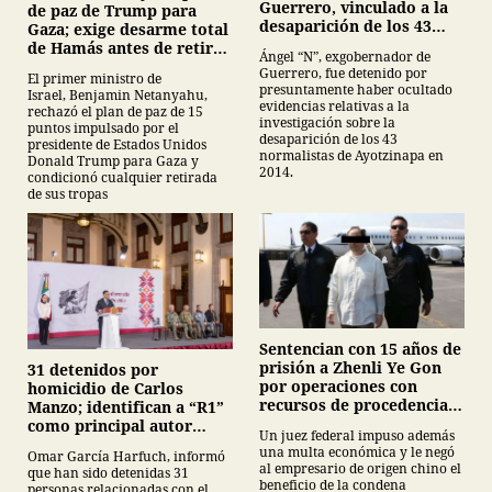
Guerrero, vinculado a la
de paz de Trump para
desaparición de los 43
Gaza; exige desarme total
normalistas de
de Hamás antes de retirar
Ángel “N”, exgobernador de
Ayotzinapa
tropas
Guerrero, fue detenido por
El primer ministro de
presuntamente haber ocultado
Israel, Benjamin Netanyahu,
evidencias relativas a la
rechazó el plan de paz de 15
investigación sobre la
puntos impulsado por el
desaparición de los 43
presidente de Estados Unidos
normalistas de Ayotzinapa en
Donald Trump para Gaza y
2014.
condicionó cualquier retirada
de sus tropas
Sentencian con 15 años de
prisión a Zhenli Ye Gon
31 detenidos por
por operaciones con
homicidio de Carlos
recursos de procedencia
Manzo; identifican a “R1”
ilícita
como principal autor
Un juez federal impuso además
intelectual
una multa económica y le negó
Omar García Harfuch, informó
al empresario de origen chino el
que han sido detenidas 31
beneficio de la condena
personas relacionadas con el