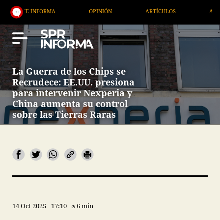
INFORMA
OPINIÓN
ARTÍCULOS
ARTE / ENTRET
La Guerra de los Chips se
Recrudece: EE.UU. presiona
para intervenir Nexperia y
China aumenta su control
sobre las Tierras Raras
14 Oct 2025
17:10
6 min