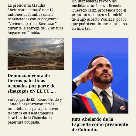
Un juez federal revocó las
La presidenta Claudia
medidas cautelares a Brenda
Sheinbaum destacó que 12
Quevedo Cruz, procesada por el
millones de familias serán
presunto secuestro y homicidio
beneficiadas con el programa
de Hugo Alberto Wallace, por lo
“Vivienda para el Bienestar”,
que podrá continuar su proceso
durante la entrega de 32 nuevos
en libertad.
hogares en Puebla.
Denuncian venta de
tierras palestinas
ocupadas por parte de
sinagogas eN EE.UU.,
Canadá y Gran Bretaña
Sinagogas de EU, Reino Unido y
Canadá organizaron ferias
inmobiliarias para promover
terrenos en asentamientos
israelíes de la Cisjordania
Jura Abelardo de la
palestina ocupada.
Espriella como presidente
de Colombia