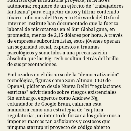
futurista que la industria proyecta, la IA no es
autónoma; requiere de un ejército de "trabajadores
fantasma" para etiquetar datos y filtrar contenido
tóxico. Informes del Proyecto Fairwork del Oxford
Internet Institute han documentado que la fuerza
laboral de microtareas en el Sur Global gana, en
promedio, menos de 2,15 dólares por hora. A través
de empresas subcontratistas, estos jóvenes operan
sin seguridad social, expuestos a traumas
psicológicos y sometidos a una precarización
absoluta que las Big Tech ocultan detrás del brillo
de sus presentaciones.
Embozados en el discurso de la "democratización"
tecnológica, figuras como Sam Altman, CEO de
OpenAI, pidieron desde Nueva Delhi "regulaciones
estrictas" advirtiendo sobre riesgos existenciales.
Sin embargo, expertos como Andrew Ng,
cofundador de Google Brain, califican esta
maniobra como una estrategia de "captura
regulatoria", un intento de forzar a los gobiernos a
imponer marcos tan asfixiantes y costosos que
ninguna startup ni proyecto de código abierto