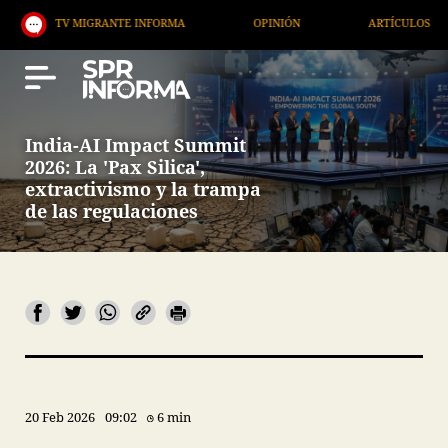
V MIGRANTE INFORMA
OPINIÓN
ARTÍCULOS
AR
India-AI Impact Summit
2026: La 'Pax Silica',
extractivismo y la trampa
de las regulaciones
20 Feb 2026
09:02
6 min