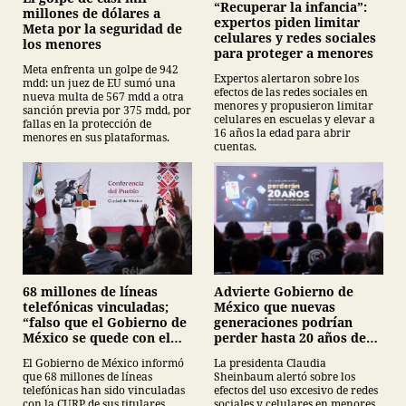
“Recuperar la infancia”:
millones de dólares a
expertos piden limitar
Meta por la seguridad de
celulares y redes sociales
los menores
para proteger a menores
Meta enfrenta un golpe de 942
Expertos alertaron sobre los
mdd: un juez de EU sumó una
efectos de las redes sociales en
nueva multa de 567 mdd a otra
menores y propusieron limitar
sanción previa por 375 mdd, por
celulares en escuelas y elevar a
fallas en la protección de
16 años la edad para abrir
menores en sus plataformas.
cuentas.
68 millones de líneas
Advierte Gobierno de
telefónicas vinculadas;
México que nuevas
“falso que el Gobierno de
generaciones podrían
México se quede con el
perder hasta 20 años de
registro”, Claudia
vida en plataformas
El Gobierno de México informó
La presidenta Claudia
Sheinbaum
digitales
que 68 millones de líneas
Sheinbaum alertó sobre los
telefónicas han sido vinculadas
efectos del uso excesivo de redes
con la CURP de sus titulares,
sociales y celulares en menores.