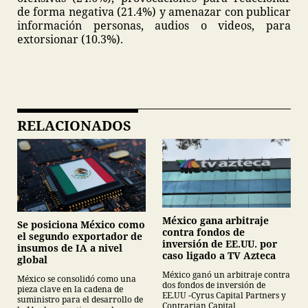
de forma negativa (21.4%) y amenazar con publicar
información personas, audios o videos, para
extorsionar (10.3%).
RELACIONADOS
México gana arbitraje
Se posiciona México como
contra fondos de
el segundo exportador de
inversión de EE.UU. por
insumos de IA a nivel
caso ligado a TV Azteca
global
México ganó un arbitraje contra
México se consolidó como una
dos fondos de inversión de
pieza clave en la cadena de
EE.UU -Cyrus Capital Partners y
suministro para el desarrollo de
Contrarian Capital