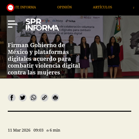
FORMA
OPINIÓN
ARTÍCULOS
ARTE / ENTRETENI
Firman Gobierno de
México y plataformas
digitales acuerdo para
combatir violencia digital
contra las mujeres
11 Mar 2026
09:03
6 min