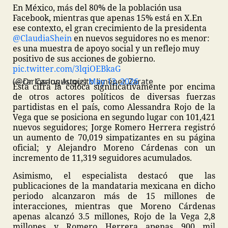
En México, más del 80% de la población usa
Facebook, mientras que apenas 15% está en X.
En
ese contexto, el gran crecimiento de la presidenta
@ClaudiaShein
en nuevos seguidores no es menor:
es una muestra de apoyo social y un reflejo muy
positivo de sus acciones de gobierno.
pic.twitter.com/3lqiOEBkaG
— Dr. Carlos Augusto Jiménez Zarate (@carlosaugustojz)
May 13, 2026
Esta cifra la coloca significativamente por encima
de otros actores políticos de diversas fuerzas
partidistas en el país, como Alessandra Rojo de la
Vega que se posiciona en segundo lugar con 101,421
nuevos seguidores; Jorge Romero Herrera registró
un aumento de 70,019 simpatizantes en su página
oficial; y Alejandro Moreno Cárdenas con un
incremento de 11,319 seguidores acumulados.
Asimismo, el especialista destacó que las
publicaciones de la mandataria mexicana en dicho
periodo alcanzaron más de 15 millones de
interacciones, mientras que Moreno Cárdenas
apenas alcanzó 3.5 millones, Rojo de la Vega 2,8
millones y Romero Herrera apenas 900 mil