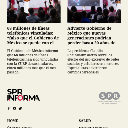
68 millones de líneas
Advierte Gobierno de
telefónicas vinculadas;
México que nuevas
“falso que el Gobierno de
generaciones podrían
México se quede con el
perder hasta 20 años de
registro”, Claudia
vida en plataformas
El Gobierno de México informó
La presidenta Claudia
Sheinbaum
digitales
que 68 millones de líneas
Sheinbaum alertó sobre los
telefónicas han sido vinculadas
efectos del uso excesivo de redes
con la CURP de sus titulares,
sociales y celulares en menores.
cinco millones más que el mes
Especialistas advirtieron
pasado.
cambios cerebrales.
HOME
SALUD