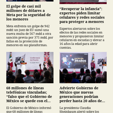
El golpe de casi mil
“Recuperar la infancia”:
millones de dólares a
expertos piden limitar
Meta por la seguridad de
celulares y redes sociales
los menores
para proteger a menores
Meta enfrenta un golpe de 942
Expertos alertaron sobre los
mdd: un juez de EU sumó una
efectos de las redes sociales en
nueva multa de 567 mdd a otra
menores y propusieron limitar
sanción previa por 375 mdd, por
celulares en escuelas y elevar a
fallas en la protección de
16 años la edad para abrir
menores en sus plataformas.
cuentas.
68 millones de líneas
Advierte Gobierno de
telefónicas vinculadas;
México que nuevas
“falso que el Gobierno de
generaciones podrían
México se quede con el
perder hasta 20 años de
registro”, Claudia
vida en plataformas
El Gobierno de México informó
La presidenta Claudia
Sheinbaum
digitales
que 68 millones de líneas
Sheinbaum alertó sobre los