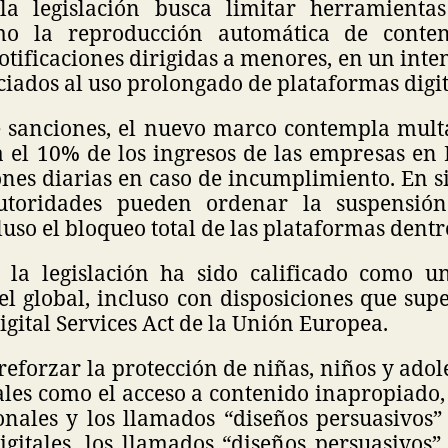
la legislación busca limitar herramienta
omo la reproducción automática de conte
otificaciones dirigidas a menores, en un inte
ociados al uso prolongado de plataformas digit
 sanciones, el nuevo marco contempla mul
a el 10% de los ingresos de las empresas en 
ones diarias en caso de incumplimiento. En s
autoridades pueden ordenar la suspensió
luso el bloqueo total de las plataformas dentr
 la legislación ha sido calificado como 
vel global, incluso con disposiciones que sup
Digital Services Act de la Unión Europea.
 reforzar la protección de niñas, niños y adol
tales como el acceso a contenido inapropiado,
onales y los llamados “diseños persuasivos” 
gitales, los llamados “diseños persuasivos”