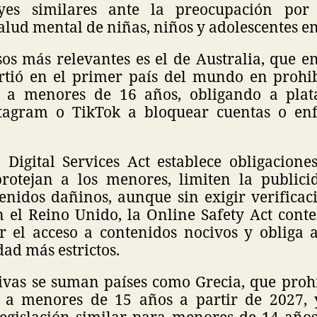
yes similares ante la preocupación por 
alud mental de niñas, niños y adolescentes en
sos más relevantes es el de Australia, que e
rtió en el primer país del mundo en prohib
es a menores de 16 años, obligando a pla
stagram o TikTok a bloquear cuentas o enf
 Digital Services Act establece obligacione
rotejan a los menores, limiten la publici
enidos dañinos, aunque sin exigir verificac
En el Reino Unido, la Online Safety Act con
ir el acceso a contenidos nocivos y obliga
dad más estrictos.
tivas se suman países como Grecia, que proh
s a menores de 15 años a partir de 2027, 
egislación similar para menores de 14 añ