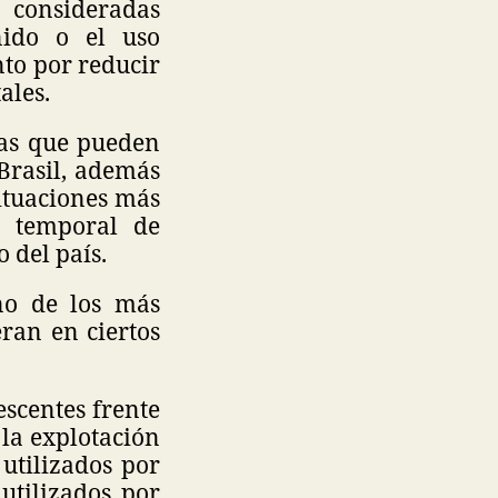
s consideradas
nido o el uso
nto por reducir
ales.
tas que pueden
Brasil, además
ituaciones más
n temporal de
o del país.
uno de los más
eran en ciertos
escentes frente
 la explotación
utilizados por
 utilizados por