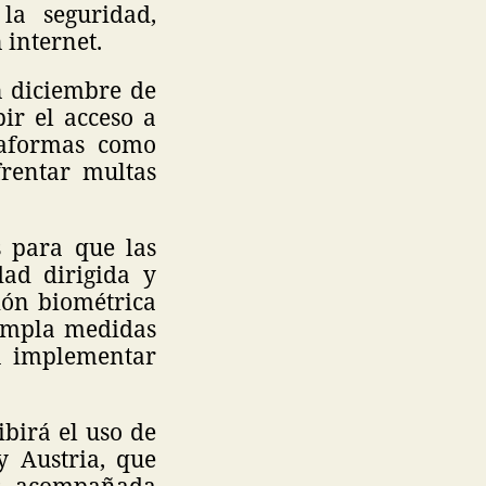
la seguridad,
 internet.
n diciembre de
ir el acceso a
taformas como
rentar multas
s para que las
dad dirigida y
ión biométrica
templa medidas
 a implementar
ibirá el uso de
y Austria, que
os, acompañada