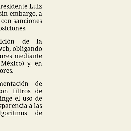
residente Luiz
 sin embargo, a
a, con sanciones
siciones.
bición de la
 web, obligando
nores mediante
 México) y, en
ores.
mentación de
on filtros de
ringe el uso de
sparencia a las
goritmos de