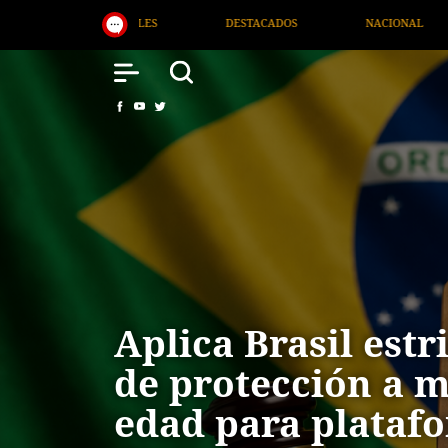
S
NACIONAL
SALUD
INTERNACIONAL
Aplica Brasil estr
de protección a 
edad para plataf