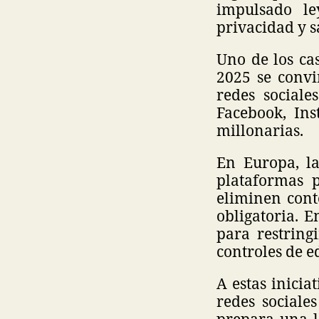
impulsado le
privacidad y s
Uno de los ca
2025 se convi
redes social
Facebook, In
millonarias.
En Europa, la
plataformas p
eliminen cont
obligatoria. 
para restring
controles de e
A estas inicia
redes sociale
prepara una l