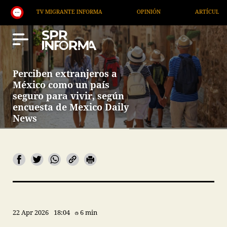
V MIGRANTE INFORMA
OPINIÓN
ARTÍCULOS
AR
Perciben extranjeros a
México como un país
seguro para vivir, según
encuesta de Mexico Daily
News
22 Apr 2026
18:04
6 min