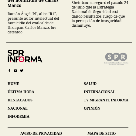
del homicidio de Carlos
Sheinbaum aseguró el pasado 24
Manzo
de julio que la Estrategia
Nacional de Seguridad está
Ramón Ángel “N”, alias “R1”,
dando resultados, luego de que
presunto autor intelectual del
la percepción de inseguridad
homicidio del exalcalde de
disminuyó.
Uruapan, Carlos Manzo, fue
detenido
HOME
SALUD
ÚLTIMA HORA
INTERNACIONAL
DESTACADOS
TV MIGRANTE INFORMA
NACIONAL
OPINIÓN
INFODEMIA
AVISO DE PRIVACIDAD
MAPA DE SITIO