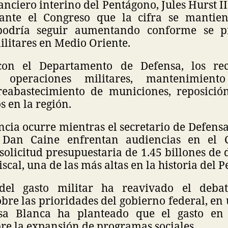
nanciero interino del Pentágono, Jules Hurst II
nte el Congreso que la cifra se mantien
podría seguir aumentando conforme se p
litares en Medio Oriente.
on el Departamento de Defensa, los re
 operaciones militares, mantenimien
reabastecimiento de municiones, reposici
os en la región.
ia ocurre mientras el secretario de Defensa
 Dan Caine enfrentan audiencias en el C
olicitud presupuestaria de 1.45 billones de 
scal, una de las más altas en la historia del 
el gasto militar ha reavivado el debat
re las prioridades del gobierno federal, en
sa Blanca ha planteado que el gasto en
re la expansión de programas sociales.