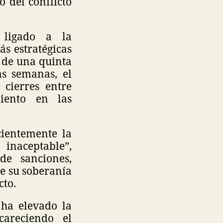
o del conflicto
 ligado a la
ás estratégicas
a de una quinta
as semanas, el
 cierres entre
iento en las
ientemente la
 inaceptable”,
de sanciones,
e su soberanía
cto.
 ha elevado la
careciendo el