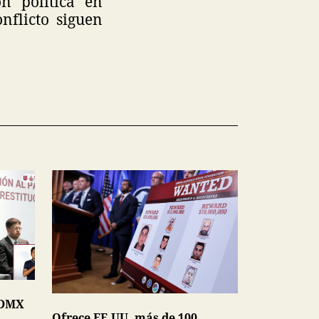
n política en
nflicto siguen
CDMX
Ofrece EE.UU. más de 100