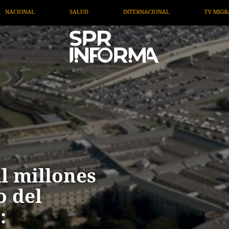
AL
TV MIGRANTE INFORMA
OPINIÓN
ARTÍCULO
il millones
o del
: