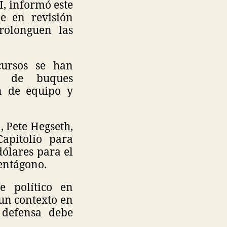
I, informó este
e en revisión
rolonguen las
cursos se han
to de buques
ón de equipo y
, Pete Hegseth,
apitolio para
dólares para el
Pentágono.
e político en
 un contexto en
 defensa debe