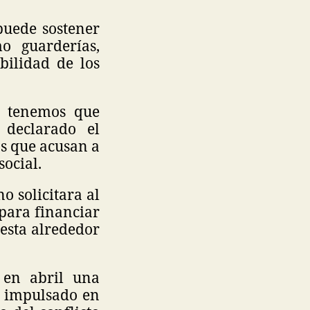
puede sostener
o guarderías,
bilidad de los
… tenemos que
 declarado el
as que acusan a
social.
o solicitara al
 para financiar
uesta alrededor
 en abril una
3, impulsado en