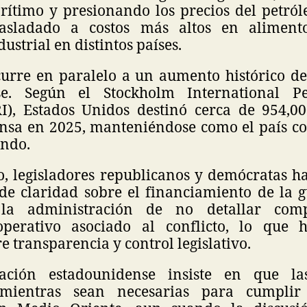
rítimo y presionando los precios del petróle
asladado a costos más altos en alimentos
ustrial en distintos países.
curre en paralelo a un aumento histórico de
se. Según el Stockholm International P
PRI), Estados Unidos destinó cerca de 954,0
ensa en 2025, manteniéndose como el país c
undo.
o, legisladores republicanos y demócratas h
a de claridad sobre el financiamiento de la 
 la administración de no detallar comp
operativo asociado al conflicto, lo que 
re transparencia y control legislativo.
ación estadounidense insiste en que la
mientras sean necesarias para cumplir 