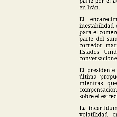
parte por el a
en Irán.
El encareci
inestabilidad 
para el comerc
parte del sum
corredor marí
Estados Uni
conversacione
El president
última propue
mientras que
compensacione
sobre el estrec
La incertidum
volatilidad 