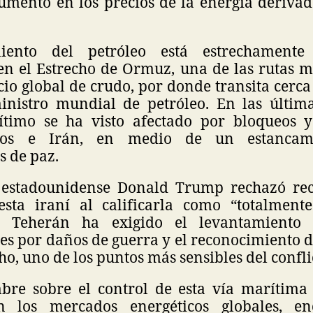
umento en los precios de la energía derivad
miento del petróleo está estrechamente
en el Estrecho de Ormuz, una de las rutas m
io global de crudo, por donde transita cerc
inistro mundial de petróleo. En las últim
timo se ha visto afectado por bloqueos y
dos e Irán, en medio de un estancam
s de paz.
e estadounidense Donald Trump rechazó rec
sta iraní al calificarla como “totalmente
 Teherán ha exigido el levantamiento 
s por daños de guerra y el reconocimiento d
ho, uno de los puntos más sensibles del confli
bre sobre el control de esta vía marítima
en los mercados energéticos globales, en