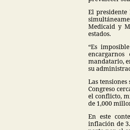
El presidente
simultáneame
Medicaid y Me
estados.
“Es imposibl
encargarnos 
mandatario, en
su administrac
Las tensiones 
Congreso cerca
el conflicto, 
de 1,000 millo
En este cont
inflación de 3