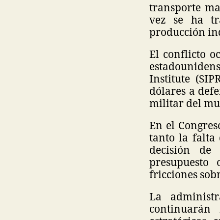
transporte ma
vez se ha tr
producción ind
El conflicto o
estadouniden
Institute (SI
dólares a def
militar del m
En el Congres
tanto la falt
decisión de
presupuesto 
fricciones sob
La administr
continuarán 