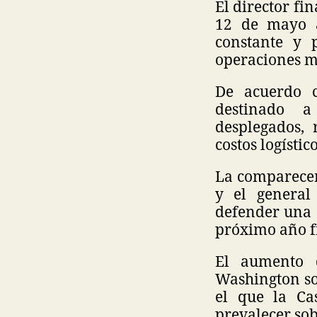
El director fi
12 de mayo a
constante y 
operaciones mi
De acuerdo c
destinado a
desplegados, 
costos logístic
La comparecenc
y el general
defender una s
próximo año fi
El aumento d
Washington sob
el que la Ca
prevalecer sob